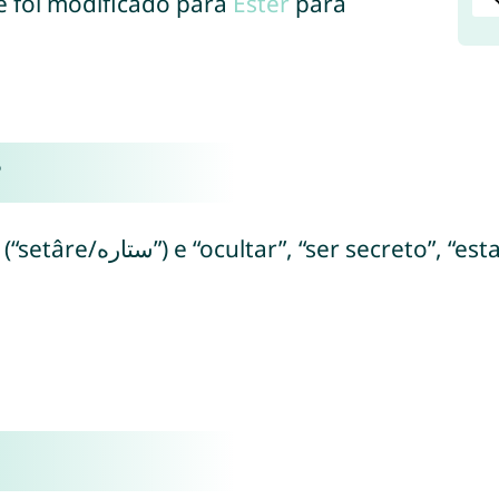
e foi modificado para
Ester
para
?
(do hebraico “satár/סְתַר”