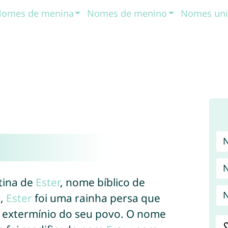
omes de menina
Nomes de menino
Nomes uni
atina de
Ester
, nome bíblico de
N
a,
Ester
foi uma rainha persa que
o extermínio do seu povo. O nome