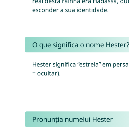
real desta rainha era Hadassa, qu
esconder a sua identidade.
O que significa o nome Hester
Hester significa “estrela” em persa (“setâre/ستاره”) e “ocultar”, “ser secreto”, “estar oculto” 
= ocultar).
Pronunția numelui Hester