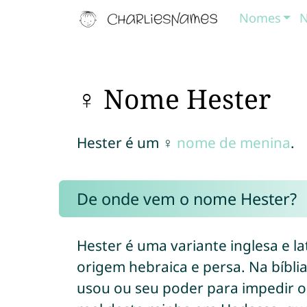
Nomes
N
♀ Nome Hester
Hester é um ♀
nome de menina
.
De onde vem o nome Hester?
Hester é uma variante inglesa e l
origem hebraica e persa. Na bíbli
usou ou seu poder para impedir 