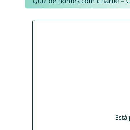
Quiz de nomes com Charlie – 
Está