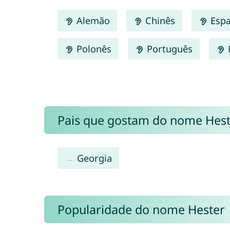
Alemão
Chinês
Espa
Polonês
Português
Pais que gostam do nome Hes
Georgia
Popularidade do nome Hester