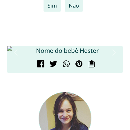
Sim
Não