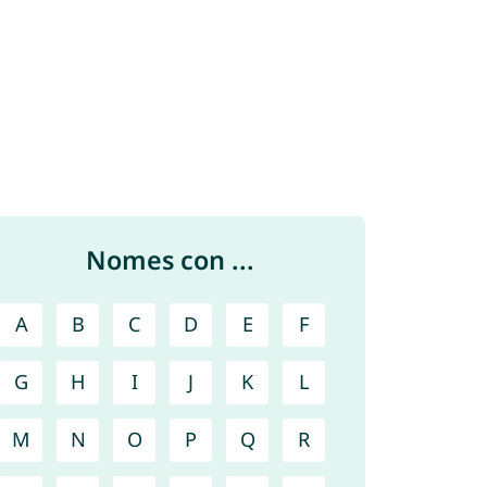
Nomes con ...
A
B
C
D
E
F
G
H
I
J
K
L
M
N
O
P
Q
R