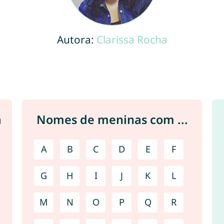
Autora:
Clarissa Rocha
a
Nomes de meninas com ...
A
B
C
D
E
F
G
H
I
J
K
L
M
N
O
P
Q
R