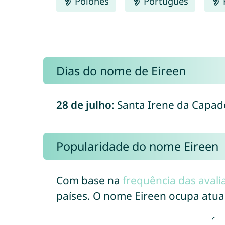
Polonês
Português
Dias do nome de Eireen
28 de julho
: Santa Irene da Capadó
Popularidade do nome Eireen
Com base na
frequência das avali
países. O nome Eireen ocupa atu