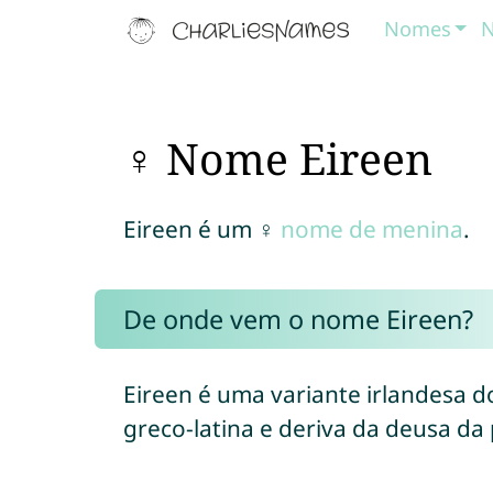
Nomes
N
♀ Nome Eireen
Eireen é um ♀
nome de menina
.
De onde vem o nome Eireen?
Eireen é uma variante irlandesa
greco-latina e deriva da deusa da