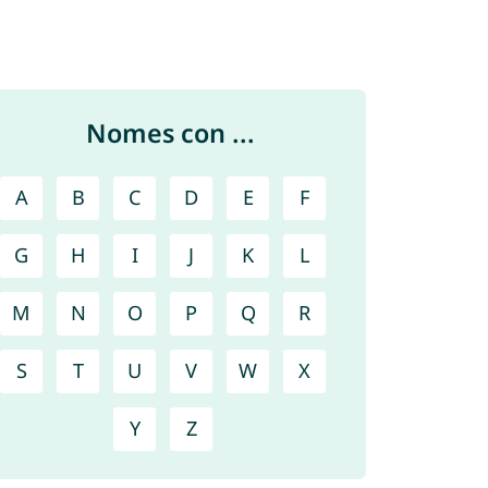
Nomes con ...
A
B
C
D
E
F
G
H
I
J
K
L
M
N
O
P
Q
R
S
T
U
V
W
X
Y
Z