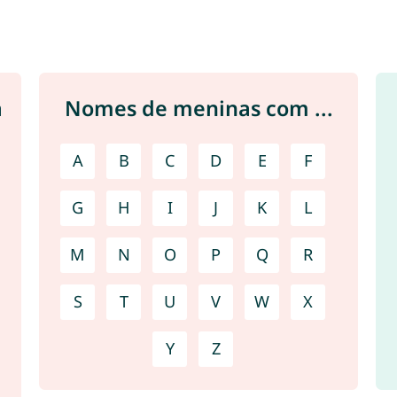
a
Nomes de meninas com ...
A
B
C
D
E
F
G
H
I
J
K
L
M
N
O
P
Q
R
S
T
U
V
W
X
Y
Z