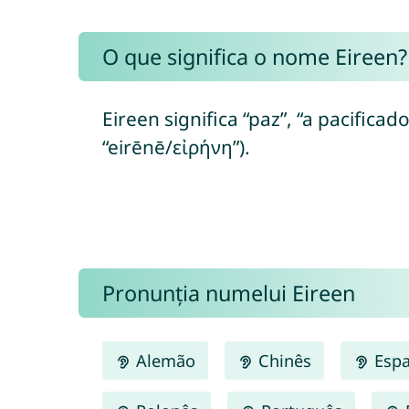
O que significa o nome Eireen?
Eireen significa “paz”, “a pacificad
“eirēnē/εἰρήνη”).
Pronunția numelui Eireen
Alemão
Chinês
Espa