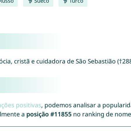
Russo
Sueco
Turco
cia, cristã e cuidadora de São Sebastião (†28
ações positivas
, podemos analisar a populari
almente a
posição #11855
no ranking de nome