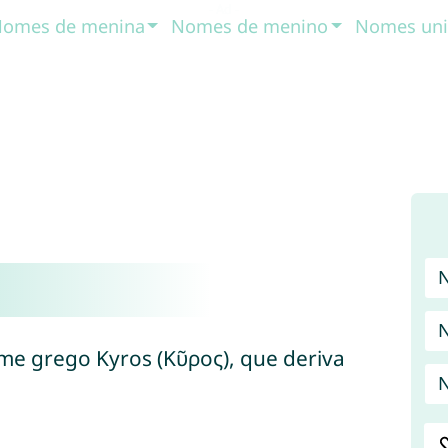
omes de menina
Nomes de menino
Nomes uni
me grego Kyros (Κῦρος), que deriva
N