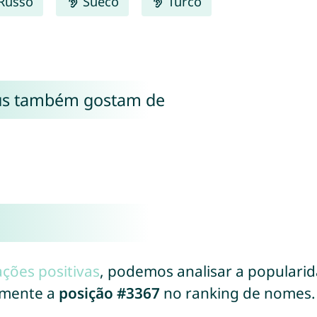
Russo
Sueco
Turco
us também gostam de
ações positivas
, podemos analisar a populari
lmente a
posição #3367
no ranking de nomes.