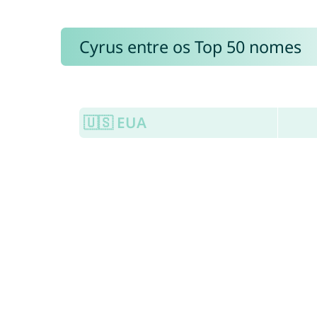
Cyrus entre os Top 50 nomes
🇺🇸 EUA