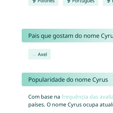
Polonês
Português
Pais que gostam do nome Cyr
Axel
Popularidade do nome Cyrus
Com base na
frequência das avali
países. O nome Cyrus ocupa atua