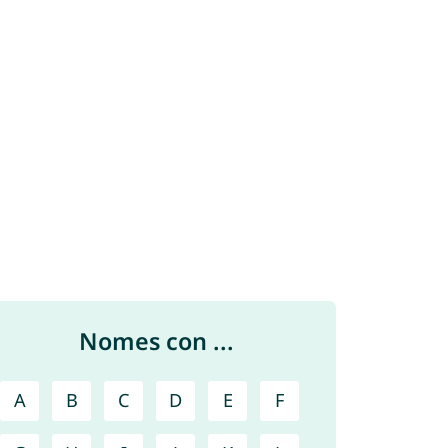
Nomes con ...
A
B
C
D
E
F