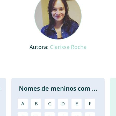
Autora:
Clarissa Rocha
a
Nomes de meninos com ...
A
B
C
D
E
F