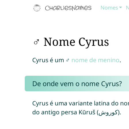
Nomes
N
♂ Nome Cyrus
Cyrus é um ♂
nome de menino
.
De onde vem o nome Cyrus?
Cyrus é uma variante latina do no
do antigo persa Kūruš (کوروش).