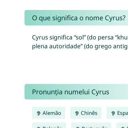
O que significa o nome Cyrus?
Cyrus significa “sol” (do persa “khur/خور”), “senhor”, “eleito”, “que
plena autoridade” (do grego antig
Pronunția numelui Cyrus
Alemão
Chinês
Espa