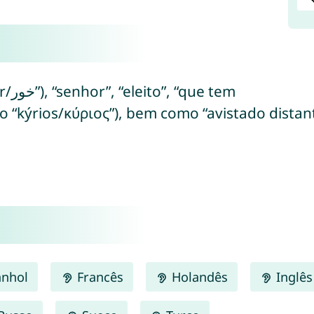
 tem
o “kýrios/κύριος”), bem como “avistado distan
nhol
Francês
Holandês
Inglês