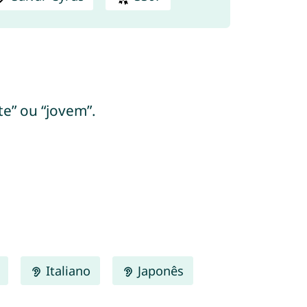
te” ou “jovem”.
Italiano
Japonês