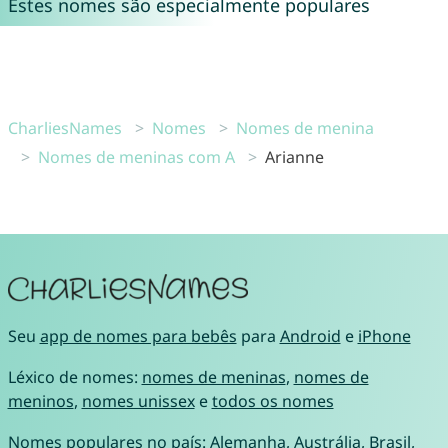
Estes nomes são especialmente populares
CharliesNames
Nomes
Nomes de menina
Nomes de meninas com A
Arianne
Seu
app de nomes para bebês
para
Android
e
iPhone
Léxico de nomes:
nomes de meninas
,
nomes de
meninos
,
nomes unissex
e
todos os nomes
Nomes populares no país:
Alemanha
,
Austrália
,
Brasil
,