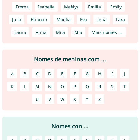
Emma
Isabella
Maëlys
Èmilia
Emily
Julia
Hannah
Maëlia
Eva
Lena
Lara
Laura
Anna
Mila
Mia
Mais nomes →
Nomes de meninas com ...
A
B
C
D
E
F
G
H
I
J
K
L
M
N
O
P
Q
R
S
T
U
V
W
X
Y
Z
Nomes con ...