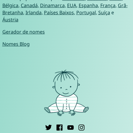
Bélgica
,
Canadá
,
Dinamarca
,
EUA
,
Espanha
,
França
,
Grã-
Bretanha
,
Irlanda
,
Países Baixos
,
Portugal
,
Suíça
e
Áustria
Gerador de nomes
Nomes Blog