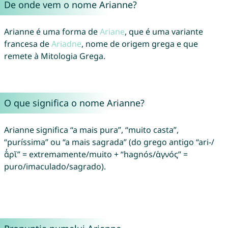
De onde vem o nome Arianne?
Arianne é uma forma de
Ariane
, que é uma variante
francesa de
Ariadne
, nome de origem grega e que
remete à Mitologia Grega.
O que significa o nome Arianne?
Arianne significa “a mais pura”, “muito casta”,
“puríssima” ou “a mais sagrada” (do grego antigo “ari-/
ᾰ̓ρῐ” = extremamente/muito + “hagnós/ἁγνός” =
puro/imaculado/sagrado).