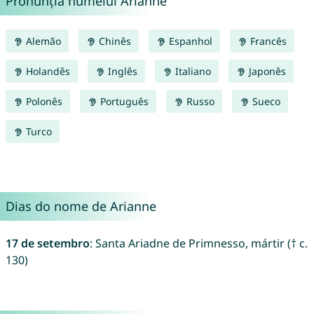
Pronunția numelui Arianne
Alemão
Chinês
Espanhol
Francês
Holandês
Inglês
Italiano
Japonês
Polonês
Português
Russo
Sueco
Turco
Dias do nome de Arianne
17 de setembro
: Santa Ariadne de Primnesso, mártir († c.
130)