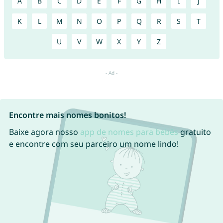
A
B
C
D
E
F
G
H
I
J
K
L
M
N
O
P
Q
R
S
T
U
V
W
X
Y
Z
Encontre mais nomes bonitos!
Baixe agora nosso
app de nomes para bebês
gratuito
e encontre com seu parceiro um nome lindo!