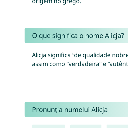
origem no grego.
O que significa o nome Alicja?
Alicja significa “de qualidade nobr
assim como “verdadeira” e “autênti
Pronunția numelui Alicja