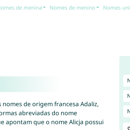
omes de menina
Nomes de menino
Nomes uni
s nomes de origem francesa Adaliz,
N
o formas abreviadas do nome
ue apontam que o nome Alicja possui