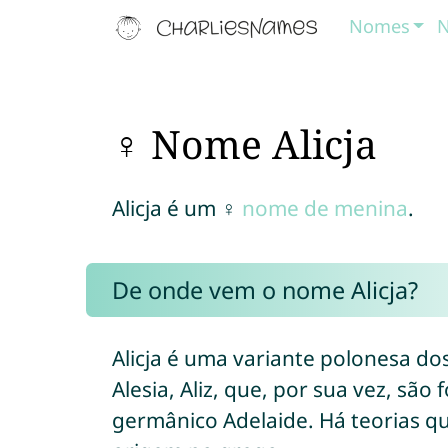
Nomes
N
♀ Nome Alicja
Alicja é um ♀
nome de menina
.
De onde vem o nome Alicja?
Alicja é uma variante polonesa do
Alesia, Aliz, que, por sua vez, sã
germânico Adelaide. Há teorias q