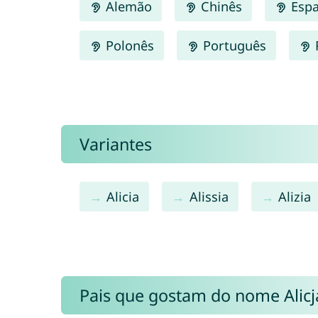
Alemão
Chinês
Espa
Polonês
Português
Variantes
Alicia
Alissia
Alizia
Pais que gostam do nome Alic