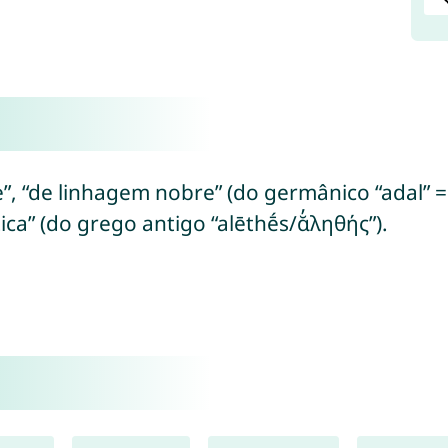
e”, “de linhagem nobre” (do germânico “adal” = 
ca” (do grego antigo “alēthḗs/ᾰ̓ληθής”).