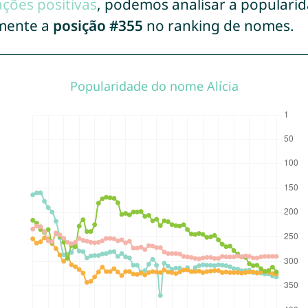
ações positivas
, podemos analisar a populari
lmente a
posição #355
no ranking de nomes.