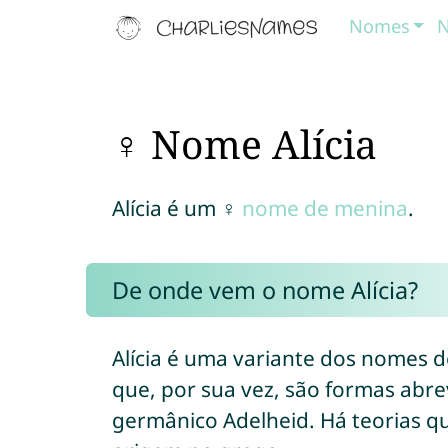
Nomes
N
♀ Nome Alícia
Alícia é um ♀
nome de menina
.
De onde vem o nome Alícia?
Alícia é uma variante dos nomes de
que, por sua vez, são formas abr
germânico Adelheid. Há teorias q