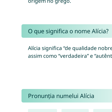
origem no grego.
O que significa o nome Alícia?
Alícia significa “de qualidade nobr
assim como “verdadeira” e “autênti
Pronunția numelui Alícia