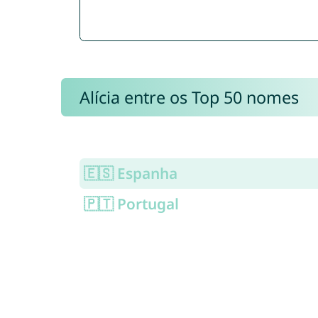
Alícia entre os Top 50 nomes
🇪🇸 Espanha
🇵🇹 Portugal