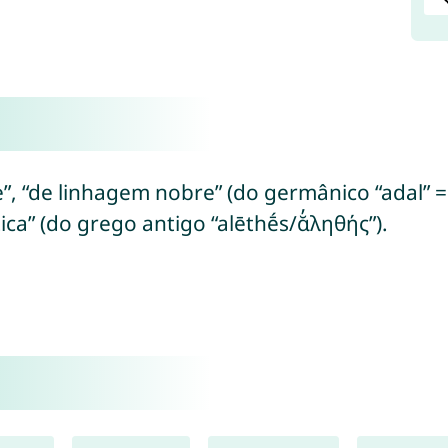
e”, “de linhagem nobre” (do germânico “adal” = 
ca” (do grego antigo “alēthḗs/ᾰ̓ληθής”).