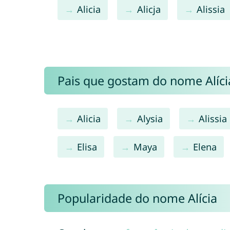
Alicia
Alicja
Alissia
Pais que gostam do nome Alíc
Alicia
Alysia
Alissia
Elisa
Maya
Elena
Popularidade do nome Alícia