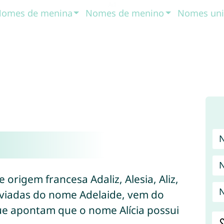
omes de menina
Nomes de menino
Nomes uni
 origem francesa Adaliz, Alesia, Aliz,
N
eviadas do nome Adelaide, vem do
ue apontam que o nome Alícia possui