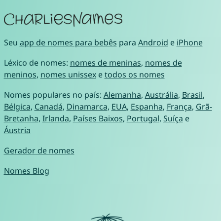
Seu
app de nomes para bebês
para
Android
e
iPhone
Léxico de nomes:
nomes de meninas
,
nomes de
meninos
,
nomes unissex
e
todos os nomes
Nomes populares no país:
Alemanha
,
Austrália
,
Brasil
,
Bélgica
,
Canadá
,
Dinamarca
,
EUA
,
Espanha
,
França
,
Grã-
Bretanha
,
Irlanda
,
Países Baixos
,
Portugal
,
Suíça
e
Áustria
Gerador de nomes
Nomes Blog