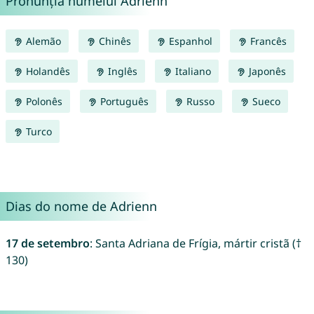
Pronunția numelui Adrienn
Alemão
Chinês
Espanhol
Francês
Holandês
Inglês
Italiano
Japonês
Polonês
Português
Russo
Sueco
Turco
Dias do nome de Adrienn
17 de setembro
: Santa Adriana de Frígia, mártir cristã (†
130)