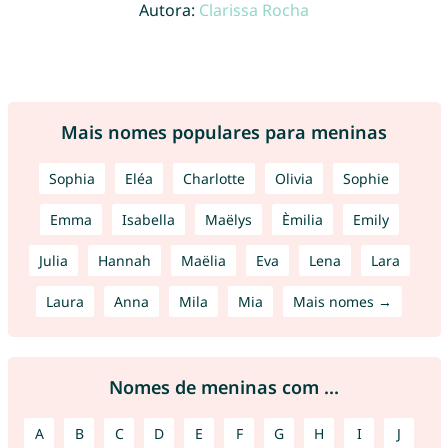
Autora:
Clarissa Rocha
Mais nomes populares para meninas
Sophia
Eléa
Charlotte
Olivia
Sophie
Emma
Isabella
Maëlys
Èmilia
Emily
Julia
Hannah
Maëlia
Eva
Lena
Lara
Laura
Anna
Mila
Mia
Mais nomes →
Nomes de meninas com ...
A
B
C
D
E
F
G
H
I
J