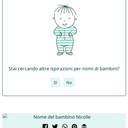
Stai cercando altre ispirazioni per nomi di bambini?
Sì
No