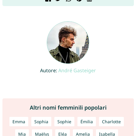
Autore:
André Gasteiger
Altri nomi femminili popolari
Emma
Sophia
Sophie
Émilia
Charlotte
Mia
Maëlys
Eléa
Amelia
Isabella