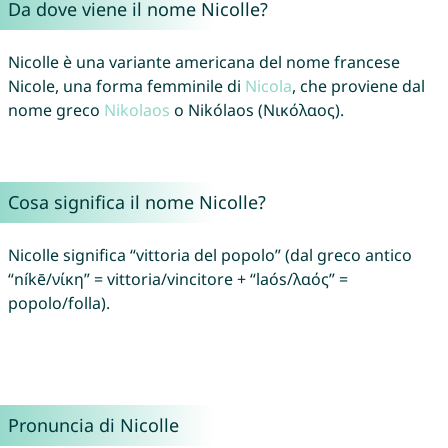
Da dove viene il nome Nicolle?
Nicolle è una variante americana del nome francese
Nicole, una forma femminile di
Nicola
, che proviene dal
nome greco
Nikolaos
o Nikólaos (Νικόλαος).
Cosa significa il nome Nicolle?
Nicolle significa “vittoria del popolo” (dal greco antico
“níkē/νίκη” = vittoria/vincitore + “laós/λαός” =
popolo/folla).
Pronuncia di Nicolle