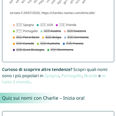
Curioso di scoprire altre tendenze?
Scopri quali nomi
sono i più popolari in
Spagna
,
Portogallo
,
Brasile
e
in
tutto il mondo
.
Quiz sui nomi con Charlie – Inizia ora!