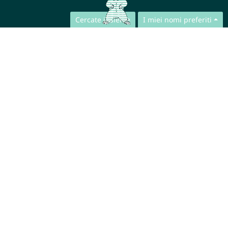
Cercate insieme
I miei nomi preferiti