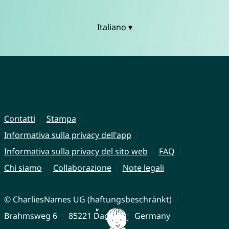
Italiano ▾
Contatti
Stampa
Informativa sulla privacy dell'app
Informativa sulla privacy del sito web
FAQ
Chi siamo
Collaborazione
Note legali
© CharliesNames UG (haftungsbeschränkt)
Brahmsweg 6
85221 Dachau
Germany