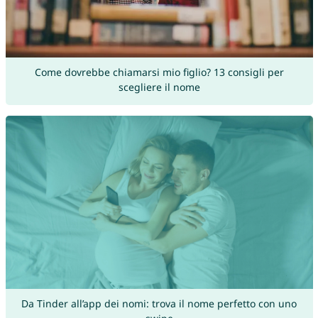
Come dovrebbe chiamarsi mio figlio? 13 consigli per
scegliere il nome
Da Tinder all’app dei nomi: trova il nome perfetto con uno