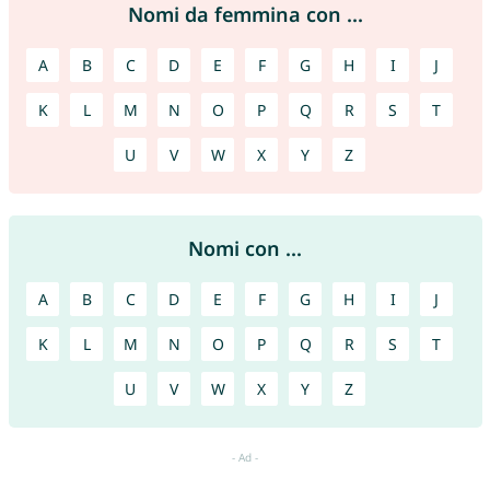
Nomi da femmina con ...
A
B
C
D
E
F
G
H
I
J
K
L
M
N
O
P
Q
R
S
T
U
V
W
X
Y
Z
Nomi con ...
A
B
C
D
E
F
G
H
I
J
K
L
M
N
O
P
Q
R
S
T
U
V
W
X
Y
Z