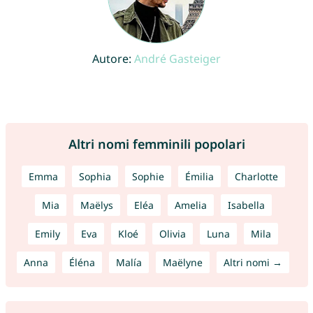
Autore:
André Gasteiger
Altri nomi femminili popolari
Emma
Sophia
Sophie
Émilia
Charlotte
Mia
Maëlys
Eléa
Amelia
Isabella
Emily
Eva
Kloé
Olivia
Luna
Mila
Anna
Éléna
Malía
Maëlyne
Altri nomi →