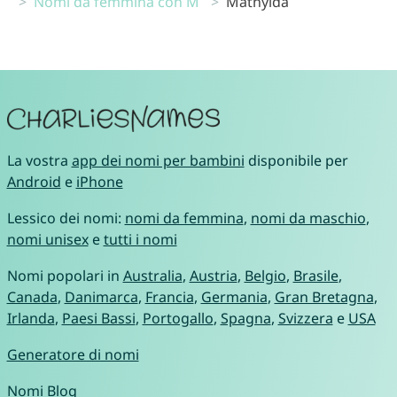
Nomi da femmina con M
Mathylda
La vostra
app dei nomi per bambini
disponibile per
Android
e
iPhone
Lessico dei nomi:
nomi da femmina
,
nomi da maschio
,
nomi unisex
e
tutti i nomi
Nomi popolari in
Australia
,
Austria
,
Belgio
,
Brasile
,
Canada
,
Danimarca
,
Francia
,
Germania
,
Gran Bretagna
,
Irlanda
,
Paesi Bassi
,
Portogallo
,
Spagna
,
Svizzera
e
USA
Generatore di nomi
Nomi Blog