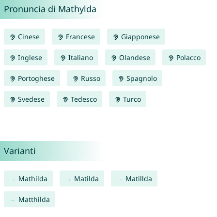
Pronuncia di Mathylda
Cinese
Francese
Giapponese
Inglese
Italiano
Olandese
Polacco
Portoghese
Russo
Spagnolo
Svedese
Tedesco
Turco
Varianti
Mathilda
Matilda
Matillda
Matthilda