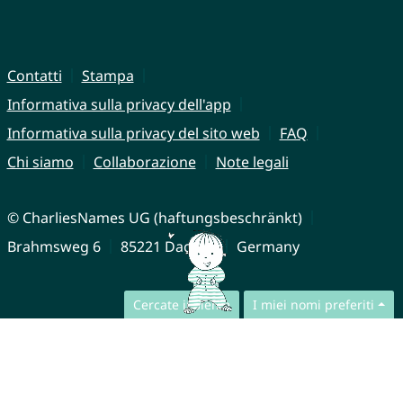
Contatti
Stampa
Informativa sulla privacy dell'app
Informativa sulla privacy del sito web
FAQ
Chi siamo
Collaborazione
Note legali
© CharliesNames UG (haftungsbeschränkt)
Brahmsweg 6
85221 Dachau
Germany
Cercate insieme
I miei nomi preferiti