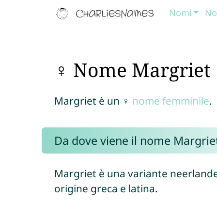
Nomi
No
♀ Nome Margriet
Margriet è un ♀
nome femminile
.
Da dove viene il nome Margrie
Margriet è una variante neerlan
origine greca e latina.