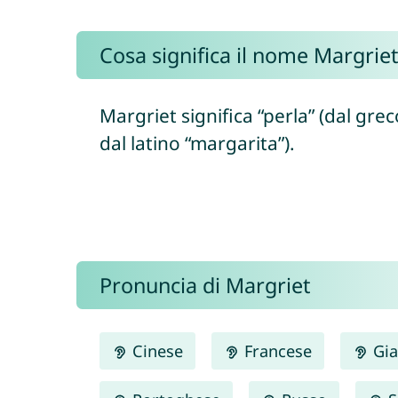
Cosa significa il nome Margriet
Margriet significa “perla” (dal gre
dal latino “margarita”).
Pronuncia di Margriet
Cinese
Francese
Gia