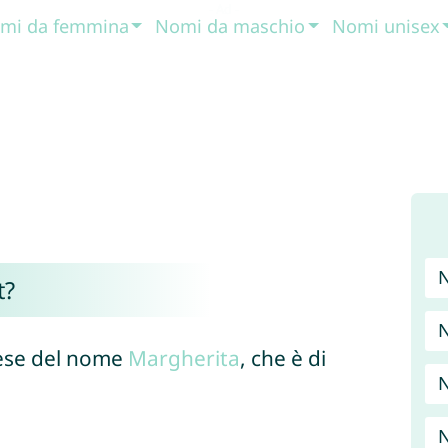
mi da femmina
Nomi da maschio
Nomi unisex
t?
dese del nome
Margherita
, che è di
N
N