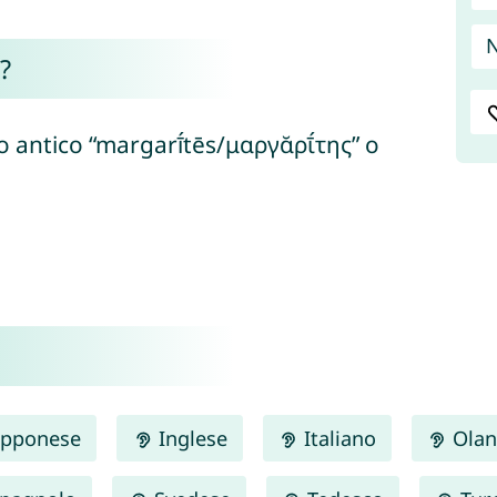
N
?
co antico “margarī́tēs/μαργᾰρῑ́της” o
pponese
Inglese
Italiano
Olan