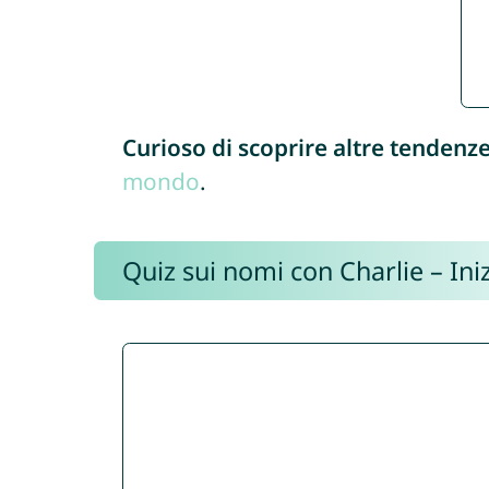
Curioso di scoprire altre tendenz
mondo
.
Quiz sui nomi con Charlie – Iniz