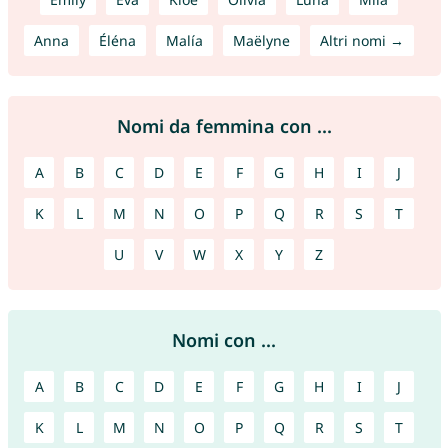
Anna
Éléna
Malía
Maëlyne
Altri nomi →
Nomi da femmina con ...
A
B
C
D
E
F
G
H
I
J
K
L
M
N
O
P
Q
R
S
T
U
V
W
X
Y
Z
Nomi con ...
A
B
C
D
E
F
G
H
I
J
K
L
M
N
O
P
Q
R
S
T