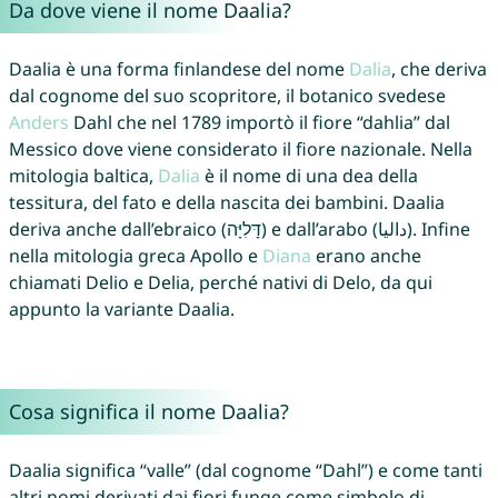
Da dove viene il nome Daalia?
Daalia è una forma finlandese del nome
Dalia
, che deriva
dal cognome del suo scopritore, il botanico svedese
Anders
Dahl che nel 1789 importò il fiore “dahlia” dal
Messico dove viene considerato il fiore nazionale. Nella
mitologia baltica,
Dalia
è il nome di una dea della
tessitura, del fato e della nascita dei bambini. Daalia
deriva anche dall’ebraico (דָּלִיָּה) e dall’arabo (داليا). Infine
nella mitologia greca Apollo e
Diana
erano anche
chiamati Delio e Delia, perché nativi di Delo, da qui
appunto la variante Daalia.
Cosa significa il nome Daalia?
Daalia significa “valle” (dal cognome “Dahl”) e come tanti
altri nomi derivati dai fiori funge come simbolo di