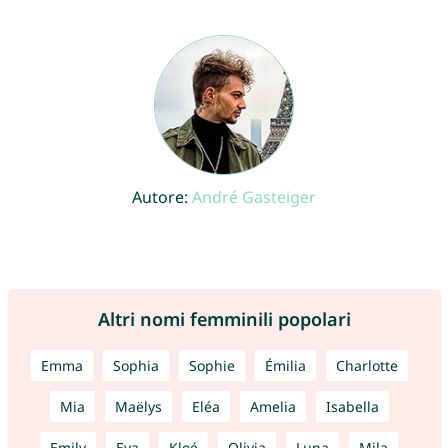
Autore:
André Gasteiger
Altri nomi femminili popolari
Emma
Sophia
Sophie
Émilia
Charlotte
Mia
Maëlys
Eléa
Amelia
Isabella
Emily
Eva
Kloé
Olivia
Luna
Mila