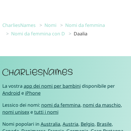
CharliesNames
Nomi
Nomi da femmina
Nomi da femmina con D
Daalia
La vostra
app dei nomi per bambini
disponibile per
Android
e
iPhone
Lessico dei nomi:
nomi da femmina
,
nomi da maschio
,
nomi unisex
e
tutti i nomi
Nomi popolari in
Australia
,
Austria
,
Belgio
,
Brasile
,
Canada
,
Danimarca
,
Francia
,
Germania
,
Gran Bretagna
,