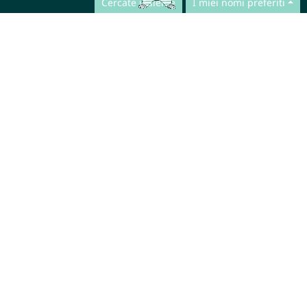
Cercate insieme
I miei nomi preferiti