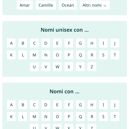
Amar
Camille
Ocean
Altri nomi →
Nomi unisex con ...
A
B
C
D
E
F
G
H
I
J
K
L
M
N
O
P
Q
R
S
T
U
V
W
X
Y
Z
Nomi con ...
A
B
C
D
E
F
G
H
I
J
K
L
M
N
O
P
Q
R
S
T
U
V
W
X
Y
Z