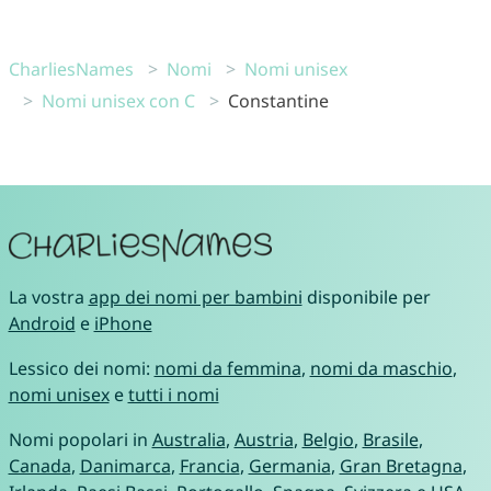
CharliesNames
Nomi
Nomi unisex
Nomi unisex con C
Constantine
La vostra
app dei nomi per bambini
disponibile per
Android
e
iPhone
Lessico dei nomi:
nomi da femmina
,
nomi da maschio
,
nomi unisex
e
tutti i nomi
Nomi popolari in
Australia
,
Austria
,
Belgio
,
Brasile
,
Canada
,
Danimarca
,
Francia
,
Germania
,
Gran Bretagna
,