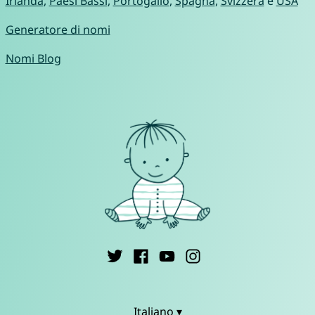
Irlanda
,
Paesi Bassi
,
Portogallo
,
Spagna
,
Svizzera
e
USA
Generatore di nomi
Nomi Blog
Italiano ▾