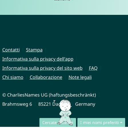
Contatti
Stampa
Informativa sulla privacy dell'app
Informativa sulla privacy del sito web
FAQ
Chi siamo
Collaborazione
Note legali
© CharliesNames UG (haftungsbeschränkt)
Brahmsweg 6
85221 Dachau
Germany
Cercate insieme
I miei nomi preferiti