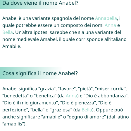
Da dove viene il nome Anabel?
Anabel è una variante spagnola del nome
Annabella
, il
quale potrebbe essere un composto dei nomi
Anna
e
Bella
. Un’altra ipotesi sarebbe che sia una variante del
nome medievale Amabel, il quale corrisponde all’italiano
Amabile.
Cosa significa il nome Anabel?
Anabel significa “grazia”, “favore”, “pietà”, “misericordia”,
“benedetta” o “benefica” (da
Anna
) e “Dio è abbondanza”,
“Dio è il mio giuramento”, “Dio è pienezza”, “Dio è
perfezione”, “bella” o “graziosa” (da
Bella
). Oppure può
anche significare “amabile” o “degno di amore” (dal latino
“amabilis”).