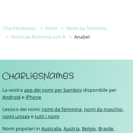
CharliesNames
Nomi
Nomi da femmina
Nomi da femmina con A
Anabel
La vostra
app dei nomi per bambini
disponibile per
Android
e
iPhone
Lessico dei nomi:
nomi da femmina
,
nomi da maschio
,
nomi unisex
e
tutti i nomi
Nomi popolari in
Australia
,
Austria
,
Belgio
,
Brasile
,