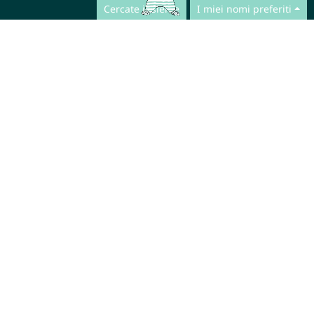
Cercate insieme
I miei nomi preferiti