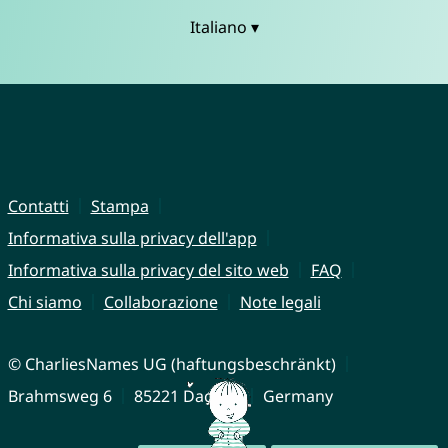
Italiano ▾
Contatti
Stampa
Informativa sulla privacy dell'app
Informativa sulla privacy del sito web
FAQ
Chi siamo
Collaborazione
Note legali
© CharliesNames UG (haftungsbeschränkt)
Brahmsweg 6
85221 Dachau
Germany