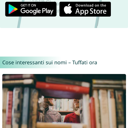
Cose interessanti sui nomi – Tuffati ora