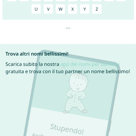
U
V
W
X
Y
Z
Trova altri nomi bellissimi!
Scarica subito la nostra
app dei nomi per bambini
gratuita e trova con il tuo partner un nome bellissimo!