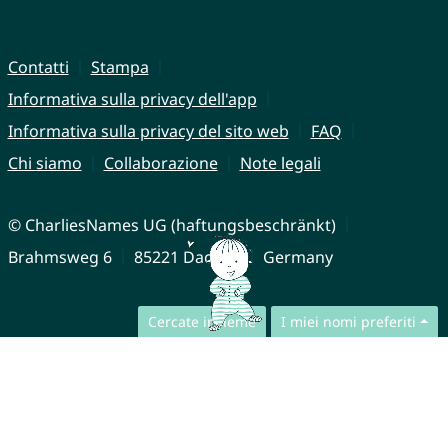
Contatti
Stampa
Informativa sulla privacy dell'app
Informativa sulla privacy del sito web
FAQ
Chi siamo
Collaborazione
Note legali
© CharliesNames UG (haftungsbeschränkt)
Brahmsweg 6
85221 Dachau
Germany
Cercate insieme
I miei nomi preferiti