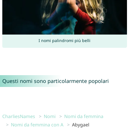
I nomi palindromi più belli
Questi nomi sono particolarmente popolari
CharliesNames
Nomi
Nomi da femmina
Nomi da femmina con A
Abygael