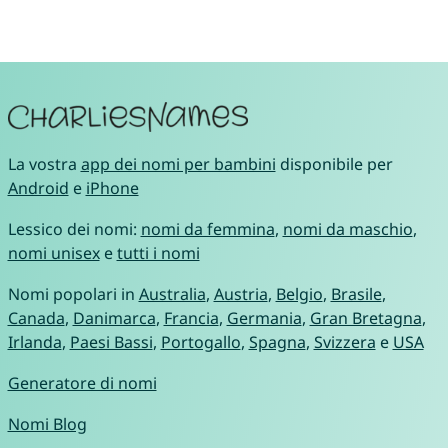
La vostra
app dei nomi per bambini
disponibile per
Android
e
iPhone
Lessico dei nomi:
nomi da femmina
,
nomi da maschio
,
nomi unisex
e
tutti i nomi
Nomi popolari in
Australia
,
Austria
,
Belgio
,
Brasile
,
Canada
,
Danimarca
,
Francia
,
Germania
,
Gran Bretagna
,
Irlanda
,
Paesi Bassi
,
Portogallo
,
Spagna
,
Svizzera
e
USA
Generatore di nomi
Nomi Blog