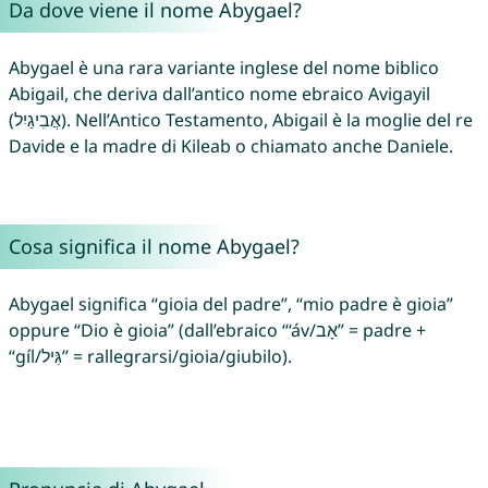
Da dove viene il nome Abygael?
Abygael è una rara variante inglese del nome biblico
Abigail, che deriva dall’antico nome ebraico Avigayil
(אֲבִיגַיִל). Nell’Antico Testamento, Abigail è la moglie del re
Davide e la madre di Kileab o chiamato anche Daniele.
Cosa significa il nome Abygael?
Abygael significa “gioia del padre”, “mio padre è gioia”
oppure “Dio è gioia” (dall’ebraico “‘áv/אָב” = padre +
“gíl/גִּיל” = rallegrarsi/gioia/giubilo).