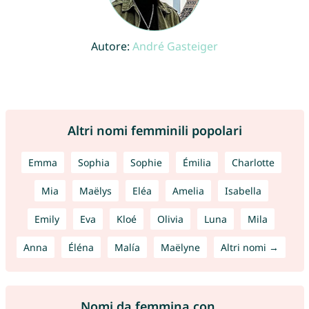
Autore:
André Gasteiger
Altri nomi femminili popolari
Emma
Sophia
Sophie
Émilia
Charlotte
Mia
Maëlys
Eléa
Amelia
Isabella
Emily
Eva
Kloé
Olivia
Luna
Mila
Anna
Éléna
Malía
Maëlyne
Altri nomi →
Nomi da femmina con ...