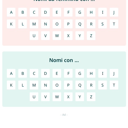
A
B
C
D
E
F
G
H
I
J
K
L
M
N
O
P
Q
R
S
T
U
V
W
X
Y
Z
Nomi con ...
A
B
C
D
E
F
G
H
I
J
K
L
M
N
O
P
Q
R
S
T
U
V
W
X
Y
Z