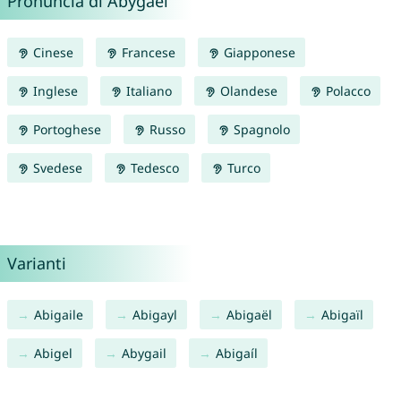
Pronuncia di Abygael
Cinese
Francese
Giapponese
Inglese
Italiano
Olandese
Polacco
Portoghese
Russo
Spagnolo
Svedese
Tedesco
Turco
Varianti
Abigaile
Abigayl
Abigaël
Abigaïl
Abigel
Abygail
Abigaíl