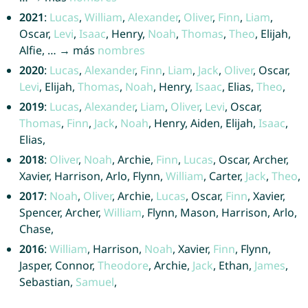
2021
:
Lucas
,
William
,
Alexander
,
Oliver
,
Finn
,
Liam
,
Oscar,
Levi
,
Isaac
, Henry,
Noah
,
Thomas
,
Theo
, Elijah,
Alfie, … → más
nombres
2020
:
Lucas
,
Alexander
,
Finn
,
Liam
,
Jack
,
Oliver
, Oscar,
Levi
, Elijah,
Thomas
,
Noah
, Henry,
Isaac
, Elias,
Theo
,
2019
:
Lucas
,
Alexander
,
Liam
,
Oliver
,
Levi
, Oscar,
Thomas
,
Finn
,
Jack
,
Noah
, Henry, Aiden, Elijah,
Isaac
,
Elias,
2018
:
Oliver
,
Noah
, Archie,
Finn
,
Lucas
, Oscar, Archer,
Xavier, Harrison, Arlo, Flynn,
William
, Carter,
Jack
,
Theo
,
2017
:
Noah
,
Oliver
, Archie,
Lucas
, Oscar,
Finn
, Xavier,
Spencer, Archer,
William
, Flynn, Mason, Harrison, Arlo,
Chase,
2016
:
William
, Harrison,
Noah
, Xavier,
Finn
, Flynn,
Jasper, Connor,
Theodore
, Archie,
Jack
, Ethan,
James
,
Sebastian,
Samuel
,