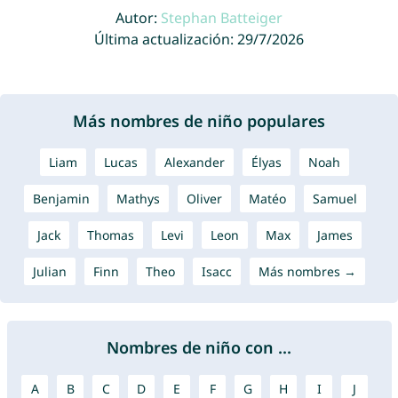
Autor:
Stephan Batteiger
Última actualización: 29/7/2026
Más nombres de niño populares
Liam
Lucas
Alexander
Élyas
Noah
Benjamin
Mathys
Oliver
Matéo
Samuel
Jack
Thomas
Levi
Leon
Max
James
Julian
Finn
Theo
Isacc
Más nombres →
Nombres de niño con ...
A
B
C
D
E
F
G
H
I
J