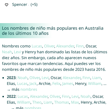
Spencer
(+5)
Los nombres de niño más populares en Australia
de los últimos 10 años
Nombres como
Lucas
,
Oliver
,
Alexander
,
Finn
, Oscar,
Noah
,
Levi
y Henry han dominado las listas de los últimos
diez años. Sin embargo, cada año aparecen nuevos
favoritos que marcan tendencias. Aquí puedes ver los
nombres de niño más populares desde 2023 hasta 2016.
2023
:
Noah
,
Oliver
,
Levi
, Oscar,
Alexander
,
Finn
,
Liam
,
Elias,
Lucas
,
Jack
, Archie,
Felix
,
James
, Henry,
William
, …
→ más
nombres
2022
:
Lucas
,
Alexander
,
Oliver
,
Finn
,
Levi
,
Noah
, Oscar,
Elias,
William
,
Theo
,
Liam
,
Thomas
,
Max
, Henry, Archie,
… → más
nombres