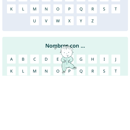
K
L
M
N
O
P
Q
R
S
T
U
V
W
X
Y
Z
Nombres con ...
A
B
C
D
E
F
G
H
I
J
K
L
M
N
O
P
Q
R
S
T
U
V
W
X
Y
Z
¡Encuentra más nombres bonitos!