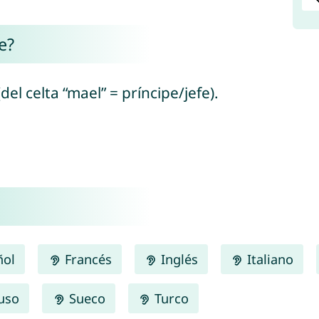
e?
(del celta “mael” = príncipe/jefe).
ñol
Francés
Inglés
Italiano
uso
Sueco
Turco