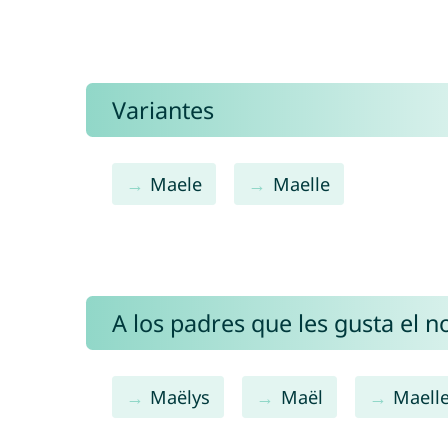
Variantes
Maele
Maelle
A los padres que les gusta el 
Maëlys
Maël
Maell