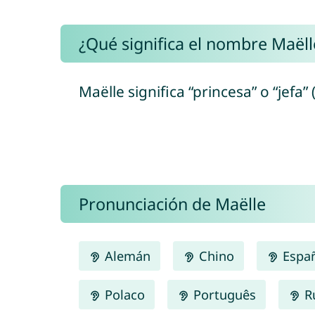
¿Qué significa el nombre Maëll
Maëlle significa “princesa” o “jefa” 
Pronunciación de Maëlle
Alemán
Chino
Espa
Polaco
Português
R