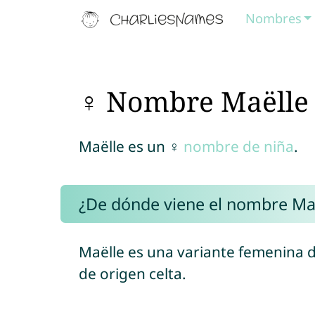
Nombres
♀ Nombre Maëlle
Maëlle es un ♀
nombre de niña
.
¿De dónde viene el nombre Ma
Maëlle es una variante femenina
de origen celta.