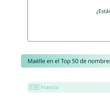
¿Está
Maëlle en el Top 50 de nombre
🇫🇷 Francia