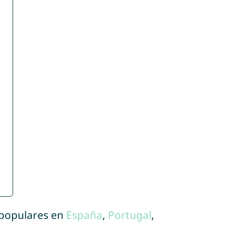
 populares en
España
,
Portugal
,