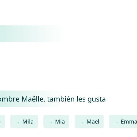
nombre Maëlle, también les gusta
e
Mila
Mia
Mael
Emm