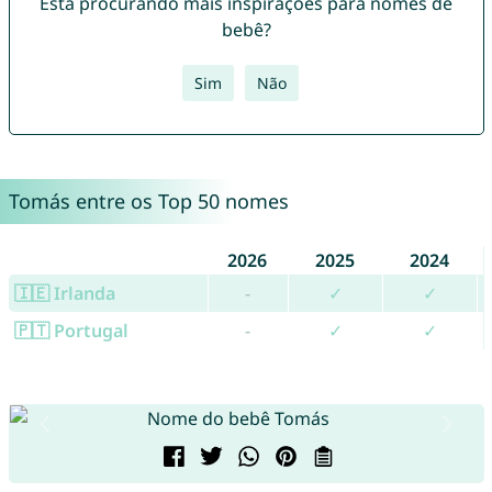
Está procurando mais inspirações para nomes de
bebê?
Sim
Não
Tomás entre os Top 50 nomes
2026
2025
2024
🇮🇪 Irlanda
-
✓
✓
🇵🇹 Portugal
-
✓
✓