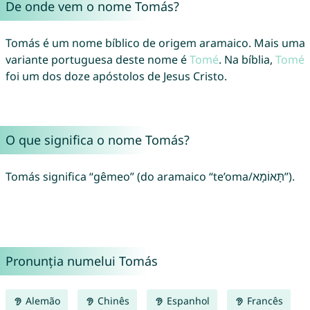
De onde vem o nome Tomás?
Tomás é um nome bíblico de origem aramaico. Mais uma
variante portuguesa deste nome é
Tomé
. Na bíblia,
Tomé
foi um dos doze apóstolos de Jesus Cristo.
O que significa o nome Tomás?
Tomás significa “gêmeo” (do aramaico “te’oma/תָּאוֹמָא”).
Pronunția numelui Tomás
Alemão
Chinês
Espanhol
Francês