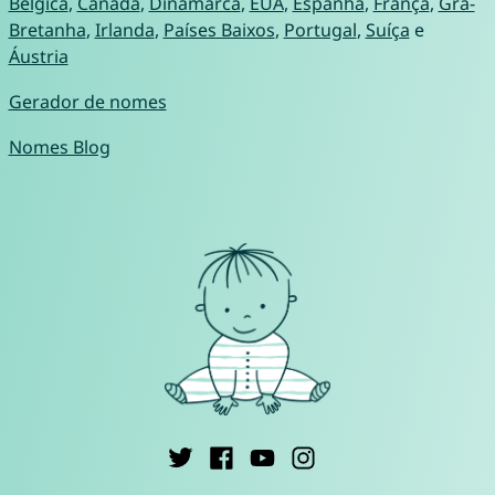
Bélgica
,
Canadá
,
Dinamarca
,
EUA
,
Espanha
,
França
,
Grã-
Bretanha
,
Irlanda
,
Países Baixos
,
Portugal
,
Suíça
e
Áustria
Gerador de nomes
Nomes Blog