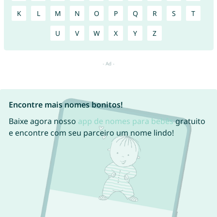
K
L
M
N
O
P
Q
R
S
T
U
V
W
X
Y
Z
Encontre mais nomes bonitos!
Baixe agora nosso
app de nomes para bebês
gratuito
e encontre com seu parceiro um nome lindo!