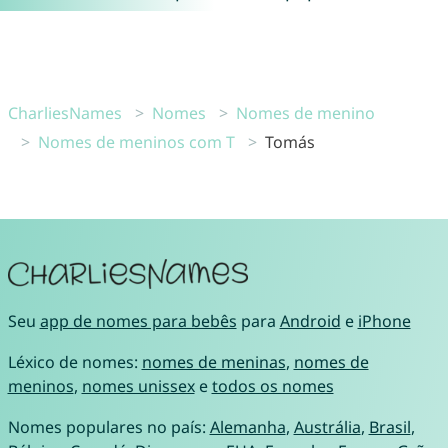
CharliesNames
Nomes
Nomes de menino
Nomes de meninos com T
Tomás
Seu
app de nomes para bebês
para
Android
e
iPhone
Léxico de nomes:
nomes de meninas
,
nomes de
meninos
,
nomes unissex
e
todos os nomes
Nomes populares no país:
Alemanha
,
Austrália
,
Brasil
,