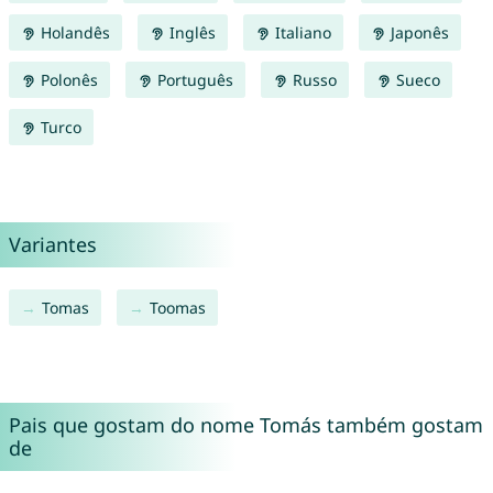
Holandês
Inglês
Italiano
Japonês
Polonês
Português
Russo
Sueco
Turco
Variantes
Tomas
Toomas
Pais que gostam do nome Tomás também gostam
de