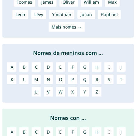
Toomas
James
Oliver
William
Max
Leon
Lévy
Yonathan
Julian
Raphaël
Mais nomes →
Nomes de meninos com ...
A
B
C
D
E
F
G
H
I
J
K
L
M
N
O
P
Q
R
S
T
U
V
W
X
Y
Z
Nomes con ...
A
B
C
D
E
F
G
H
I
J