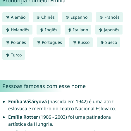
Pronunția numelui Emília
Alemão
Chinês
Espanhol
Francês
Holandês
Inglês
Italiano
Japonês
Polonês
Português
Russo
Sueco
Turco
Pessoas famosas com esse nome
Emília Vášáryová
(nascida em 1942) é uma atriz
eslovaca e membro do Teatro Nacional Eslovaco.
Emília Rotter
(1906 - 2003) foi uma patinadora
artística da Hungria.