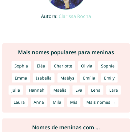
Autora:
Clarissa Rocha
Mais nomes populares para meninas
Sophia
Eléa
Charlotte
Olivia
Sophie
Emma
Isabella
Maëlys
Emília
Emily
Julia
Hannah
Maëlia
Eva
Lena
Lara
Laura
Anna
Mila
Mia
Mais nomes →
Nomes de meninas com ...