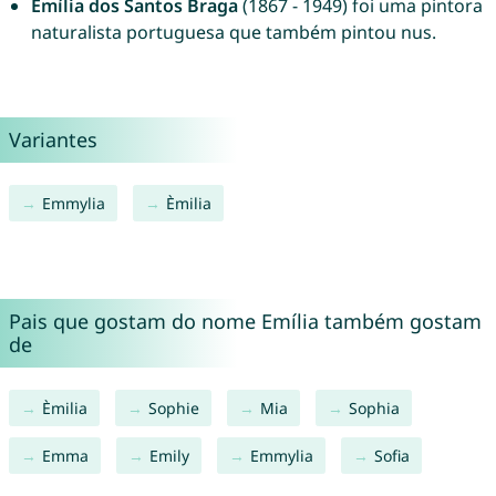
Emília dos Santos Braga
(1867 - 1949) foi uma pintora
naturalista portuguesa que também pintou nus.
Variantes
Emmylia
Èmilia
Pais que gostam do nome Emília também gostam
de
Èmilia
Sophie
Mia
Sophia
Emma
Emily
Emmylia
Sofia