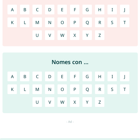
A
B
C
D
E
F
G
H
I
J
K
L
M
N
O
P
Q
R
S
T
U
V
W
X
Y
Z
Nomes con ...
A
B
C
D
E
F
G
H
I
J
K
L
M
N
O
P
Q
R
S
T
U
V
W
X
Y
Z