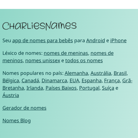
Seu
app de nomes para bebês
para
Android
e
iPhone
Léxico de nomes:
nomes de meninas
,
nomes de
meninos
,
nomes unissex
e
todos os nomes
Nomes populares no país:
Alemanha
,
Austrália
,
Brasil
,
Bélgica
,
Canadá
,
Dinamarca
,
EUA
,
Espanha
,
França
,
Grã-
Bretanha
,
Irlanda
,
Países Baixos
,
Portugal
,
Suíça
e
Áustria
Gerador de nomes
Nomes Blog