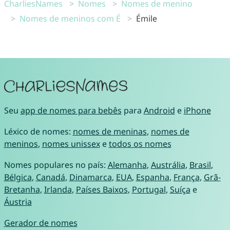
CharliesNames
Nomes
Nomes de menino
Nomes de meninos com É
Émile
Seu
app de nomes para bebês
para
Android
e
iPhone
Léxico de nomes:
nomes de meninas
,
nomes de
meninos
,
nomes unissex
e
todos os nomes
Nomes populares no país:
Alemanha
,
Austrália
,
Brasil
,
Bélgica
,
Canadá
,
Dinamarca
,
EUA
,
Espanha
,
França
,
Grã-
Bretanha
,
Irlanda
,
Países Baixos
,
Portugal
,
Suíça
e
Áustria
Gerador de nomes