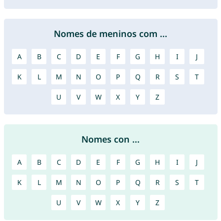
Nomes de meninos com ...
A
B
C
D
E
F
G
H
I
J
K
L
M
N
O
P
Q
R
S
T
U
V
W
X
Y
Z
Nomes con ...
A
B
C
D
E
F
G
H
I
J
K
L
M
N
O
P
Q
R
S
T
U
V
W
X
Y
Z