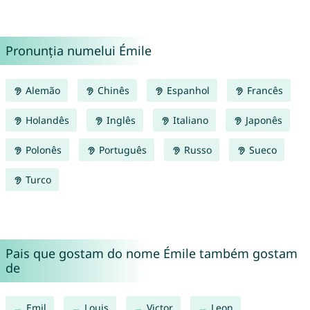
Pronunția numelui Émile
Alemão
Chinês
Espanhol
Francês
Holandês
Inglês
Italiano
Japonês
Polonês
Português
Russo
Sueco
Turco
Pais que gostam do nome Émile também gostam
de
Emil
Louis
Victor
Leon