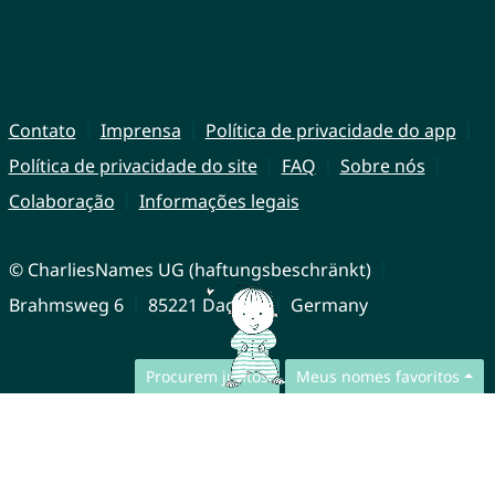
Contato
Imprensa
Política de privacidade do app
Política de privacidade do site
FAQ
Sobre nós
Colaboração
Informações legais
© CharliesNames UG (haftungsbeschränkt)
Brahmsweg 6
85221 Dachau
Germany
Procurem juntos
Meus nomes favoritos