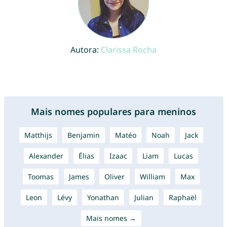
Autora:
Clarissa Rocha
Mais nomes populares para meninos
Matthijs
Benjamin
Matéo
Noah
Jack
Alexander
Élias
Izaac
Liam
Lucas
Toomas
James
Oliver
William
Max
Leon
Lévy
Yonathan
Julian
Raphaël
Mais nomes →