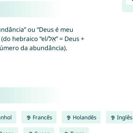
abundância” ou “Deus é meu
ico “el/אֵל” = Deus +
sete = número da abundância).
nhol
Francês
Holandês
Inglês