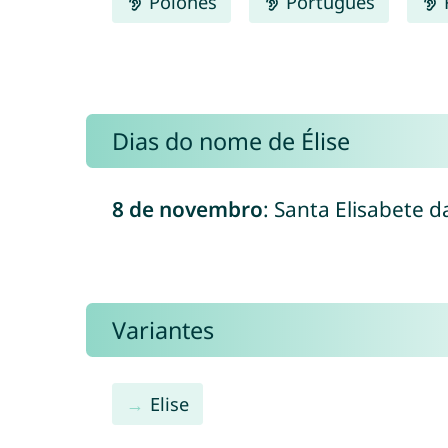
Polonês
Português
Dias do nome de Élise
8 de novembro
: Santa Elisabete 
Variantes
Elise