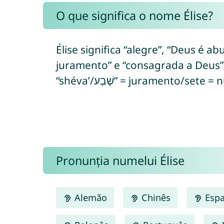
O que significa o nome Élise?
Élise significa “alegre”, “Deus é 
juramento” e “consagrada a Deus” (do hebra
“shéva’/שֶׁבַע” = juramento/
Pronunția numelui Élise
Alemão
Chinês
Espa