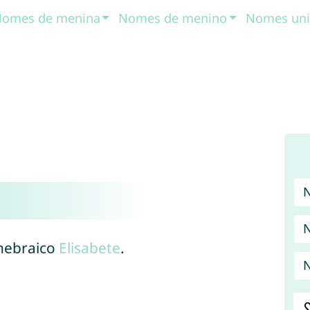
omes de menina
Nomes de menino
Nomes uni
 hebraico
Elisabete
.
N