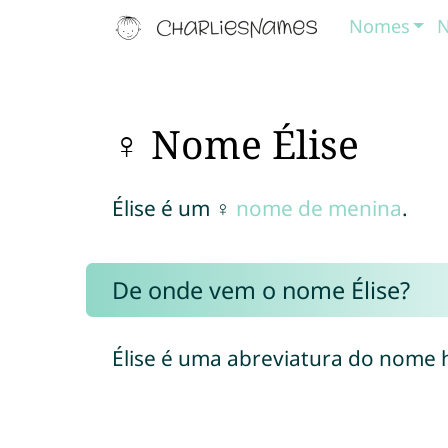
Nomes
N
♀ Nome Élise
Élise é um ♀
nome de menina
.
De onde vem o nome Élise?
Élise é uma abreviatura do nome