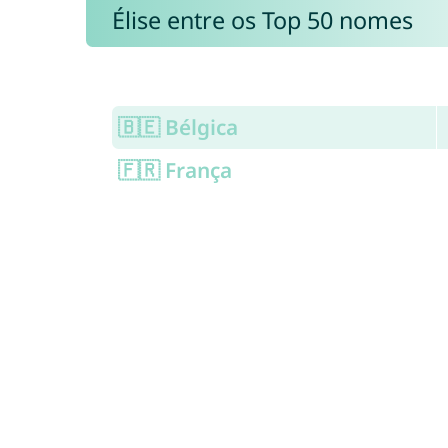
Élise entre os Top 50 nomes
🇧🇪 Bélgica
🇫🇷 França