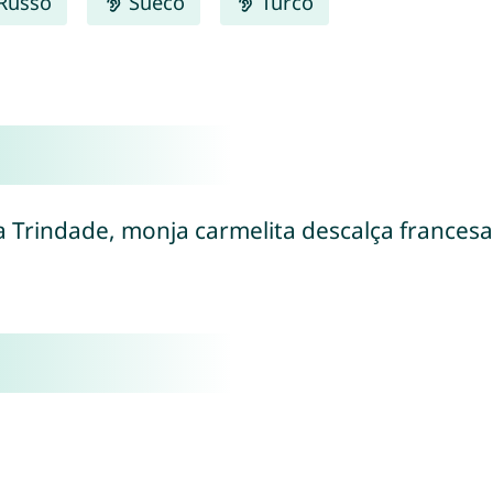
Russo
Sueco
Turco
da Trindade, monja carmelita descalça francesa