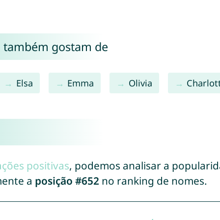
se também gostam de
Elsa
Emma
Olivia
Charlot
ações positivas
, podemos analisar a populari
mente a
posição #652
no ranking de nomes.