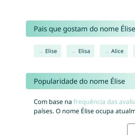
Pais que gostam do nome Éli
Elise
Elisa
Alice
Popularidade do nome Élise
Com base na
frequência das avali
países. O nome Élise ocupa atual