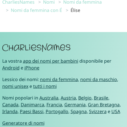
CharliesNames
Nomi
Nomi da femmina
Nomi da femmina con É
Élise
La vostra
app dei nomi per bambini
disponibile per
Android
e
iPhone
Lessico dei nomi:
nomi da femmina
,
nomi da maschio
,
nomi unisex
e
tutti i nomi
Nomi popolari in
Australia
,
Austria
,
Belgio
,
Brasile
,
Canada
,
Danimarca
,
Francia
,
Germania
,
Gran Bretagna
,
Irlanda
,
Paesi Bassi
,
Portogallo
,
Spagna
,
Svizzera
e
USA
Generatore di nomi