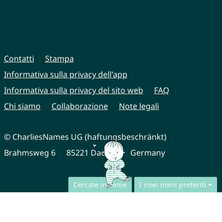
Contatti
Stampa
Informativa sulla privacy dell'app
Informativa sulla privacy del sito web
FAQ
Chi siamo
Collaborazione
Note legali
© CharliesNames UG (haftungsbeschränkt)
Brahmsweg 6
85221 Dachau
Germany
Cercate insieme
I miei nomi preferiti