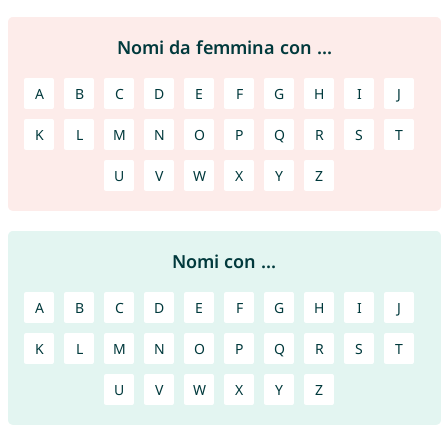
Nomi da femmina con ...
A
B
C
D
E
F
G
H
I
J
K
L
M
N
O
P
Q
R
S
T
U
V
W
X
Y
Z
Nomi con ...
A
B
C
D
E
F
G
H
I
J
K
L
M
N
O
P
Q
R
S
T
U
V
W
X
Y
Z