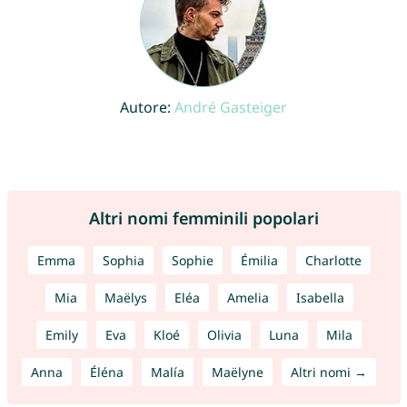
Autore:
André Gasteiger
Altri nomi femminili popolari
Emma
Sophia
Sophie
Émilia
Charlotte
Mia
Maëlys
Eléa
Amelia
Isabella
Emily
Eva
Kloé
Olivia
Luna
Mila
Anna
Éléna
Malía
Maëlyne
Altri nomi →