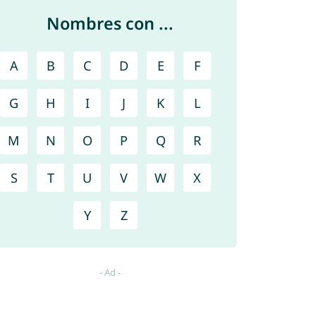
Nombres con ...
A
B
C
D
E
F
G
H
I
J
K
L
M
N
O
P
Q
R
S
T
U
V
W
X
Y
Z