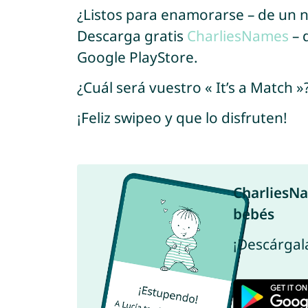
¿Listos para enamorarse – de un
Descarga gratis
CharliesNames
– 
Google PlayStore.
¿Cuál será vuestro « It’s a Match »
¡Feliz swipeo y que lo disfruten!
CharliesN
bebés
¡Descárgala