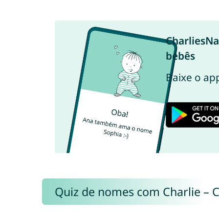
CharliesN
bebês
Baixe o ap
Quiz de nomes com Charlie – 