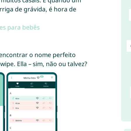
 muitos casais. E quando um
rriga de grávida, é hora de
es para bebês
encontrar o nome perfeito
ipe. Ella – sim, não ou talvez?