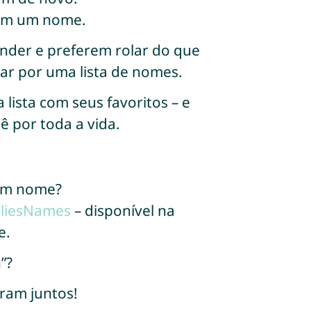
 com um nome.
nder e preferem rolar do que
ar por uma lista de nomes.
ista com seus favoritos – e
 por toda a vida.
 um nome?
liesNames
– disponível na
e.
”?
ram juntos!