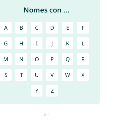
Nomes con ...
A
B
C
D
E
F
G
H
I
J
K
L
M
N
O
P
Q
R
S
T
U
V
W
X
Y
Z