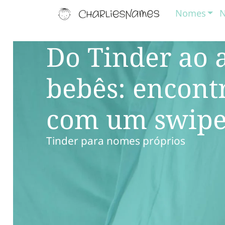
Nomes
N
Do Tinder ao 
bebês: encont
com um swip
Tinder para nomes próprios