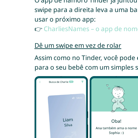
O app de namoro Tinder já juntou
swipe para a direita leva a uma ba
usar o próximo app:
👉
CharliesNames – o app de nom
Dê um swipe em vez de rolar
Assim como no Tinder, você pode 
para o seu bebê com um simples sw