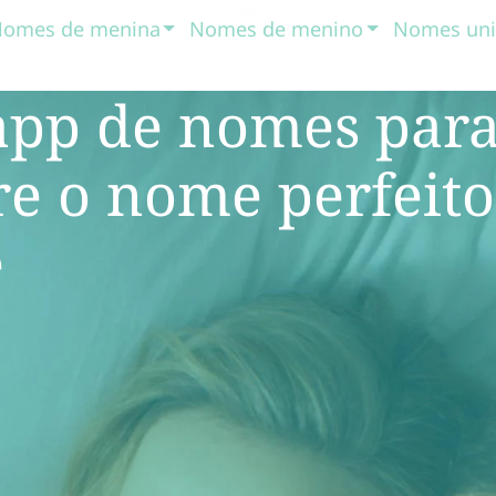
omes de menina
Nomes de menino
Nomes uni
app de nomes par
re o nome perfeito
e