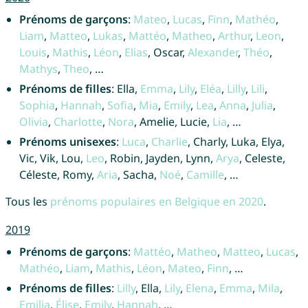
Prénoms de garçons
:
Mateo
,
Lucas
,
Finn
,
Mathéo
,
Liam
,
Matteo
,
Lukas
,
Mattéo
,
Matheo
,
Arthur
,
Leon
,
Louis
,
Mathis
,
Léon
,
Elias
, Oscar,
Alexander
,
Théo
,
Mathys
,
Theo
, …
Prénoms de filles
: Ella,
Emma
,
Lily
,
Eléa
,
Lilly
,
Lili
,
Sophia
,
Hannah
,
Sofia
,
Mia
,
Emily
,
Lea
,
Anna
,
Julia
,
Olivia
,
Charlotte
,
Nora
, Amelie, Lucie,
Lia
, …
Prénoms unisexes
:
Luca
,
Charlie
, Charly, Luka, Elya,
Vic, Vik, Lou,
Leo
, Robin, Jayden, Lynn,
Arya
, Celeste,
Céleste, Romy,
Aria
, Sacha,
Noé
,
Camille
, …
Tous les
prénoms populaires en Belgique en 2020
.
2019
Prénoms de garçons
:
Mattéo
,
Matheo
,
Matteo
,
Lucas
,
Mathéo
,
Liam
,
Mathis
,
Léon
,
Mateo
,
Finn
, …
Prénoms de filles
:
Lilly
, Ella,
Lily
,
Elena
,
Emma
,
Mila
,
Emilia
,
Élise
,
Emily
,
Hannah
, …