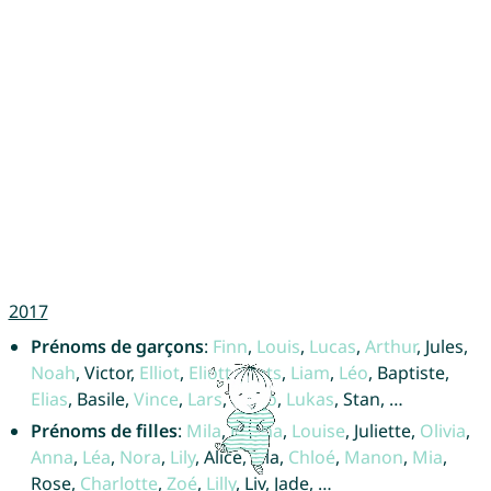
2017
Prénoms de garçons
:
Finn
,
Louis
,
Lucas
,
Arthur
, Jules,
Noah
, Victor,
Elliot
,
Eliott
,
Mats
,
Liam
,
Léo
, Baptiste,
Elias
, Basile,
Vince
,
Lars
,
Hugo
,
Lukas
, Stan, …
Prénoms de filles
:
Mila
,
Emma
,
Louise
, Juliette,
Olivia
,
Anna
,
Léa
,
Nora
,
Lily
, Alice, Ella,
Chloé
,
Manon
,
Mia
,
Rose,
Charlotte
,
Zoé
,
Lilly
, Liv, Jade, …