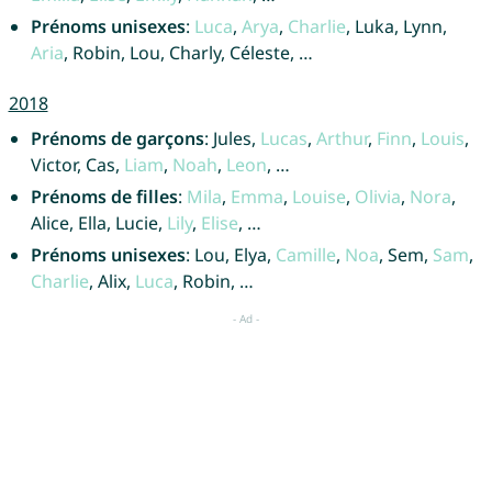
Prénoms unisexes
:
Luca
,
Arya
,
Charlie
, Luka, Lynn,
Aria
, Robin, Lou, Charly, Céleste, …
2018
Prénoms de garçons
: Jules,
Lucas
,
Arthur
,
Finn
,
Louis
,
Victor, Cas,
Liam
,
Noah
,
Leon
, …
Prénoms de filles
:
Mila
,
Emma
,
Louise
,
Olivia
,
Nora
,
Alice, Ella, Lucie,
Lily
,
Elise
, …
Prénoms unisexes
: Lou, Elya,
Camille
,
Noa
, Sem,
Sam
,
Charlie
, Alix,
Luca
, Robin, …