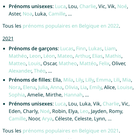
Prénoms unisexes
:
Luca
, Lou,
Charlie
, Vic, Vik,
Noé
,
Aster,
Noa
, Luka,
Camille
, …
Tous les
prénoms populaires en Belgique en 2022
.
2021
Prénoms de garçons
:
Lucas
,
Finn
,
Lukas
,
Liam
,
Mathéo
,
Leon
,
Léon
,
Mateo
,
Arthur
,
Elias
,
Mathis
,
Matteo
,
Louis
, Oscar,
Matheo
,
Mattéo
,
Felix
, Oliver,
Alexander
,
Théo
, …
Prénoms de filles
: Ella,
Mila
,
Lily
,
Lilly
,
Emma
,
Lili
,
Mia
,
Nora
,
Elena
,
Julia
,
Anna
,
Olivia
,
Lia
,
Emily
, Alice,
Louise
,
Sophia
, Amelie, Mirthe,
Hannah
, …
Prénoms unisexes
:
Luca
, Lou, Luka, Vik,
Charlie
, Vic,
Eden, Charly,
Noé
, Robin, Elya,
Leo
, Jayden, Romy,
Camille
, Noor,
Arya
, Céleste, Celeste, Lynn, …
Tous les
prénoms populaires en Belgique en 2021
.