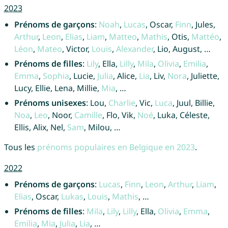
2023
Prénoms de garçons
:
Noah
,
Lucas
, Oscar,
Finn
, Jules,
Arthur
,
Leon
,
Elias
,
Liam
,
Matteo
,
Mathis
, Otis,
Mattéo
,
Léon
,
Mateo
, Victor,
Louis
,
Alexander
, Lio, August, …
Prénoms de filles
:
Lily
, Ella,
Lilly
,
Mila
,
Olivia
,
Emilia
,
Emma
,
Sophia
, Lucie,
Julia
, Alice,
Lia
, Liv,
Nora
, Juliette,
Lucy, Ellie, Lena, Millie,
Mia
, …
Prénoms unisexes
: Lou,
Charlie
, Vic,
Luca
, Juul, Billie,
Noa
,
Leo
, Noor,
Camille
, Flo, Vik,
Noé
, Luka, Céleste,
Ellis, Alix, Nel,
Sam
, Milou, …
Tous les
prénoms populaires en Belgique en 2023
.
2022
Prénoms de garçons
:
Lucas
,
Finn
,
Leon
,
Arthur
,
Liam
,
Elias
, Oscar,
Lukas
,
Louis
,
Mathis
, …
Prénoms de filles
:
Mila
,
Lily
,
Lilly
, Ella,
Olivia
,
Emma
,
Emilia
,
Mia
,
Julia
,
Lia
, …