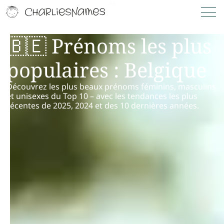
🇧🇪 Prénoms les plus
populaires : Belgique
Découvrez les plus beaux prénoms féminins, masculins
et unisexes du Top 10 – avec les tendances les plus
récentes de 2025, 2024 et des 10 dernières années.