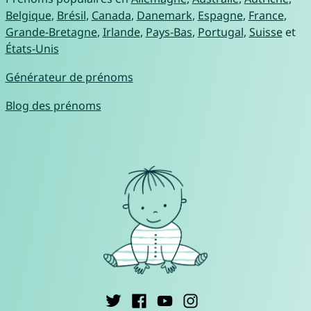
Belgique
,
Brésil
,
Canada
,
Danemark
,
Espagne
,
France
,
Grande-Bretagne
,
Irlande
,
Pays-Bas
,
Portugal
,
Suisse
et
États-Unis
Générateur de prénoms
Blog des prénoms