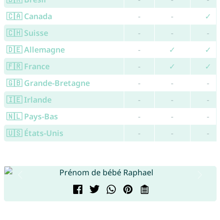
🇨🇦 Canada
-
-
✓
🇨🇭 Suisse
-
-
-
🇩🇪 Allemagne
-
✓
✓
🇫🇷 France
-
✓
✓
🇬🇧 Grande-Bretagne
-
-
-
🇮🇪 Irlande
-
-
-
🇳🇱 Pays-Bas
-
-
-
🇺🇸 États-Unis
-
-
-