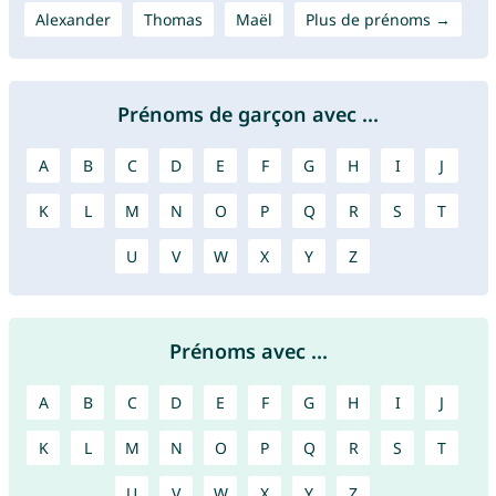
Alexander
Thomas
Maël
Plus de prénoms →
Prénoms de garçon avec ...
A
B
C
D
E
F
G
H
I
J
K
L
M
N
O
P
Q
R
S
T
U
V
W
X
Y
Z
Prénoms avec ...
A
B
C
D
E
F
G
H
I
J
K
L
M
N
O
P
Q
R
S
T
U
V
W
X
Y
Z