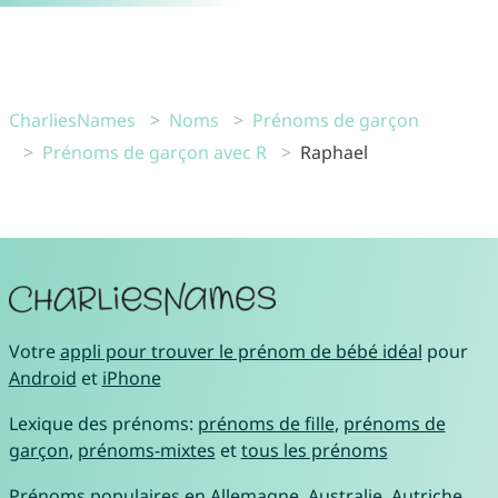
CharliesNames
Noms
Prénoms de garçon
Prénoms de garçon avec R
Raphael
Votre
appli pour trouver le prénom de bébé idéal
pour
Android
et
iPhone
Lexique des prénoms:
prénoms de fille
,
prénoms de
garçon
,
prénoms-mixtes
et
tous les prénoms
Prénoms populaires en
Allemagne
,
Australie
,
Autriche
,