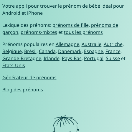
Votre
appli pour trouver le prénom de bébé idéal
pour
Android
et
iPhone
Lexique des prénoms:
prénoms de fille
,
prénoms de
garçon
,
prénoms-mixtes
et
tous les prénoms
Prénoms populaires en
Allemagne
,
Australie
,
Autriche
,
Belgique
,
Brésil
,
Canada
,
Danemark
,
Espagne
,
France
,
Grande-Bretagne
,
Irlande
,
Pays-Bas
,
Portugal
,
Suisse
et
États-Unis
Générateur de prénoms
Blog des prénoms