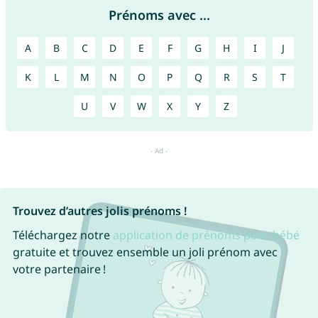
Prénoms avec ...
A
B
C
D
E
F
G
H
I
J
K
L
M
N
O
P
Q
R
S
T
U
V
W
X
Y
Z
Trouvez d’autres jolis prénoms !
Téléchargez notre
application de prénoms pour bébé
gratuite et trouvez ensemble un joli prénom avec
votre partenaire !