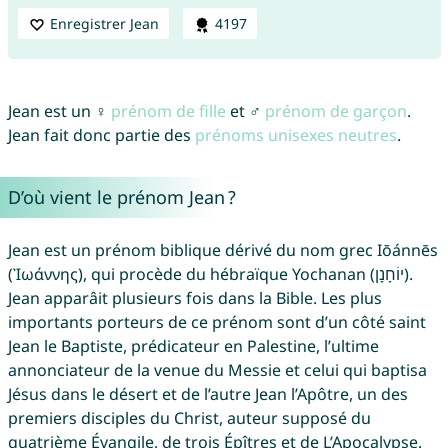
Enregistrer Jean
4197
Jean est un ♀
prénom de fille
et ♂
prénom de garçon
.
Jean fait donc partie des
prénoms unisexes neutres
.
D’où vient le prénom Jean ?
Jean est un prénom biblique dérivé du nom grec Iōánnēs
(Ἰωάννης), qui procède du hébraïque Yochanan (יוֹחָנָן).
Jean apparâit plusieurs fois dans la Bible. Les plus
importants porteurs de ce prénom sont d’un côté saint
Jean le Baptiste, prédicateur en Palestine, l’ultime
annonciateur de la venue du Messie et celui qui baptisa
Jésus dans le désert et de l’autre Jean l’Apôtre, un des
premiers disciples du Christ, auteur supposé du
quatrième Évangile, de trois Épîtres et de L’Apocalypse.