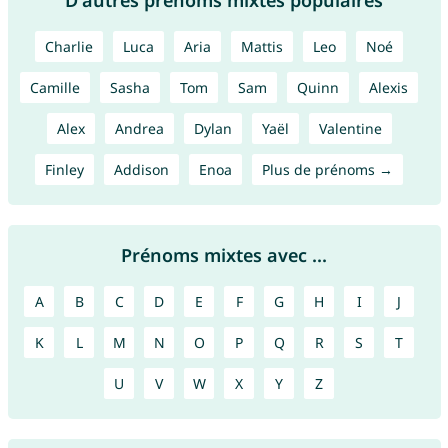
D'autres prénoms mixtes populaires
Charlie
Luca
Aria
Mattis
Leo
Noé
Camille
Sasha
Tom
Sam
Quinn
Alexis
Alex
Andrea
Dylan
Yaël
Valentine
Finley
Addison
Enoa
Plus de prénoms →
Prénoms mixtes avec ...
A
B
C
D
E
F
G
H
I
J
K
L
M
N
O
P
Q
R
S
T
U
V
W
X
Y
Z