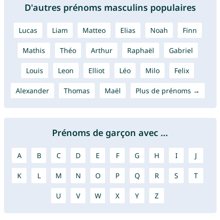
D'autres prénoms masculins populaires
Lucas
Liam
Matteo
Elias
Noah
Finn
Mathis
Théo
Arthur
Raphaël
Gabriel
Louis
Leon
Elliot
Léo
Milo
Felix
Alexander
Thomas
Maël
Plus de prénoms →
Prénoms de garçon avec ...
A
B
C
D
E
F
G
H
I
J
K
L
M
N
O
P
Q
R
S
T
U
V
W
X
Y
Z