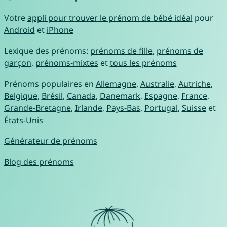
Votre
appli pour trouver le prénom de bébé idéal
pour
Android
et
iPhone
Lexique des prénoms:
prénoms de fille
,
prénoms de
garçon
,
prénoms-mixtes
et
tous les prénoms
Prénoms populaires en
Allemagne
,
Australie
,
Autriche
,
Belgique
,
Brésil
,
Canada
,
Danemark
,
Espagne
,
France
,
Grande-Bretagne
,
Irlande
,
Pays-Bas
,
Portugal
,
Suisse
et
États-Unis
Générateur de prénoms
Blog des prénoms