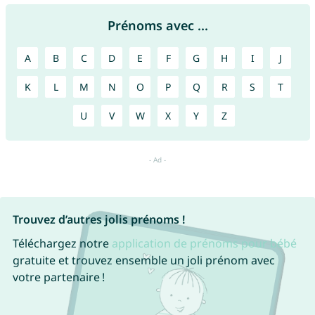
Prénoms avec ...
A
B
C
D
E
F
G
H
I
J
K
L
M
N
O
P
Q
R
S
T
U
V
W
X
Y
Z
Trouvez d’autres jolis prénoms !
Téléchargez notre
application de prénoms pour bébé
gratuite et trouvez ensemble un joli prénom avec
votre partenaire !