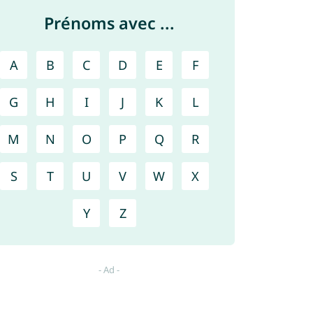
Prénoms avec ...
A
B
C
D
E
F
G
H
I
J
K
L
M
N
O
P
Q
R
S
T
U
V
W
X
Y
Z