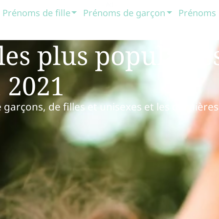
Prénoms de fille
Prénoms de garçon
Prénoms 
les plus populaire
 2021
arçons, de filles et unisexes et les dernières