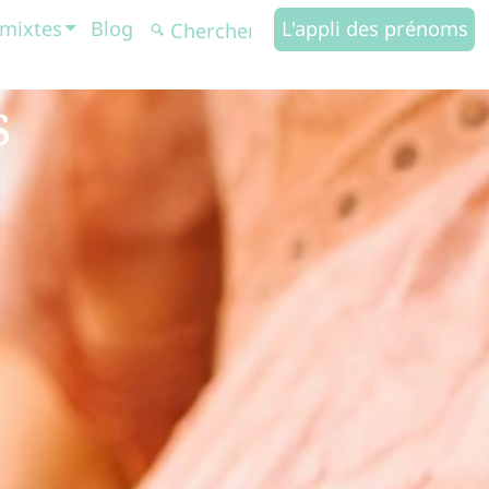
mixtes
Blog
L'appli des prénoms
s