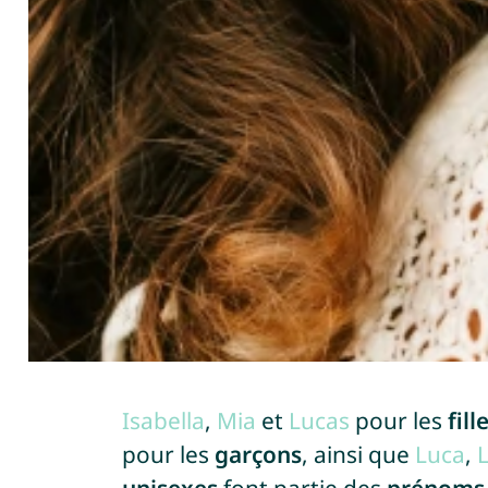
Isabella
,
Mia
et
Lucas
pour les
fill
pour les
garçons
, ainsi que
Luca
,