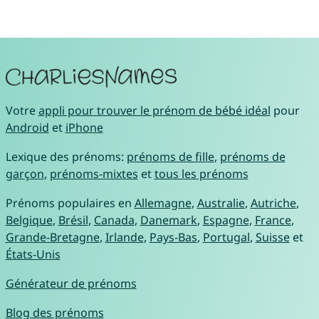
Votre
appli pour trouver le prénom de bébé idéal
pour
Android
et
iPhone
Lexique des prénoms:
prénoms de fille
,
prénoms de
garçon
,
prénoms-mixtes
et
tous les prénoms
Prénoms populaires en
Allemagne
,
Australie
,
Autriche
,
Belgique
,
Brésil
,
Canada
,
Danemark
,
Espagne
,
France
,
Grande-Bretagne
,
Irlande
,
Pays-Bas
,
Portugal
,
Suisse
et
États-Unis
Générateur de prénoms
Blog des prénoms