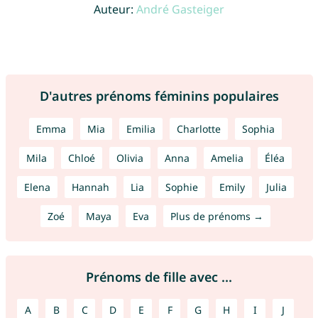
Auteur:
André Gasteiger
D'autres prénoms féminins populaires
Emma
Mia
Emilia
Charlotte
Sophia
Mila
Chloé
Olivia
Anna
Amelia
Éléa
Elena
Hannah
Lia
Sophie
Emily
Julia
Zoé
Maya
Eva
Plus de prénoms →
Prénoms de fille avec ...
A
B
C
D
E
F
G
H
I
J