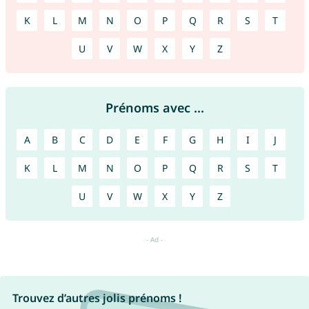
K
L
M
N
O
P
Q
R
S
T
U
V
W
X
Y
Z
Prénoms avec ...
A
B
C
D
E
F
G
H
I
J
K
L
M
N
O
P
Q
R
S
T
U
V
W
X
Y
Z
Trouvez d’autres jolis prénoms !