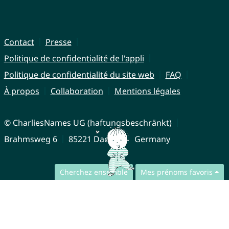
Contact
Presse
Politique de confidentialité de l'appli
Politique de confidentialité du site web
FAQ
À propos
Collaboration
Mentions légales
© CharliesNames UG (haftungsbeschränkt)
Brahmsweg 6
85221 Dachau
Germany
Cherchez ensemble
Mes prénoms favoris