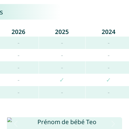
s
2026
2025
2024
-
-
-
-
-
-
-
-
-
-
✓
✓
-
-
-