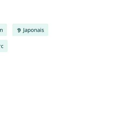
en
Japonais
rc