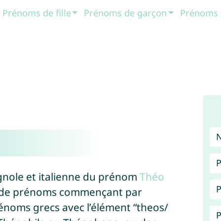
Prénoms de fille
Prénoms de garçon
Prénoms 
P
gnole et italienne du prénom
Théo
P
e de prénoms commençant par
rénoms grecs avec l’élément “theos/
P