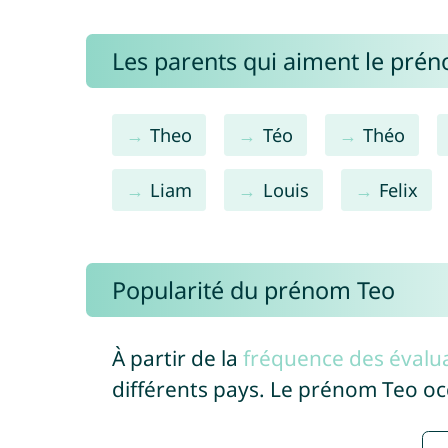
Les parents qui aiment le pré
Theo
Téo
Théo
Liam
Louis
Felix
Popularité du prénom Teo
À partir de la
fréquence des évalua
différents pays. Le prénom Teo o