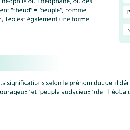
 Théophile ou Théophane, ou des
ent “theud” = “peuple”, comme
P
en, Teo est également une forme
 significations selon le prénom duquel il déri
courageux” et “peuple audacieux” (de Théobald