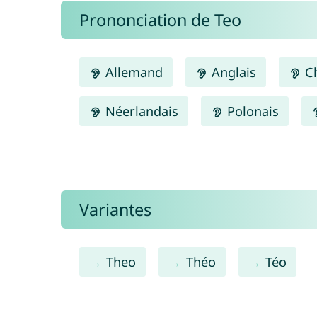
Prononciation de Teo
Allemand
Anglais
Ch
Néerlandais
Polonais
Variantes
Theo
Théo
Téo