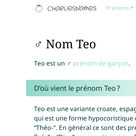
Prénoms
♂ Nom Teo
Teo est un ♂
prénom de garçon
.
D’où vient le prénom Teo ?
Teo est une variante croate, espa
qui est une forme hypocoristiqu
“Théo-“. En général ce sont des p