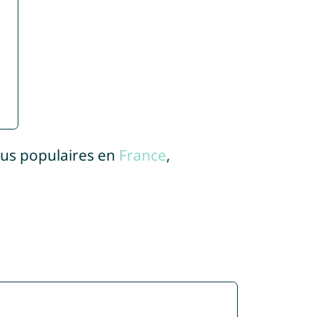
lus populaires en
France
,