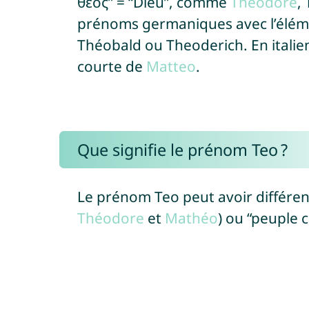
θεός” = “Dieu”, comme
Théodore
,
prénoms germaniques avec l’élém
Théobald ou Theoderich. En itali
courte de
Matteo
.
Que signifie le prénom Teo ?
Le prénom Teo peut avoir différents
Théodore
et
Mathéo
) ou “peuple 