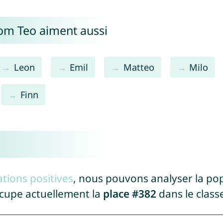
nom Teo aiment aussi
Leon
Emil
Matteo
Milo
Finn
tions positives
, nous pouvons analyser la po
ccupe actuellement la
place #382
dans le clas