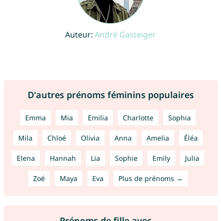
Auteur:
André Gasteiger
D'autres prénoms féminins populaires
Emma
Mia
Emilia
Charlotte
Sophia
Mila
Chloé
Olivia
Anna
Amelia
Éléa
Elena
Hannah
Lia
Sophie
Emily
Julia
Zoé
Maya
Eva
Plus de prénoms →
Prénoms de fille avec ...