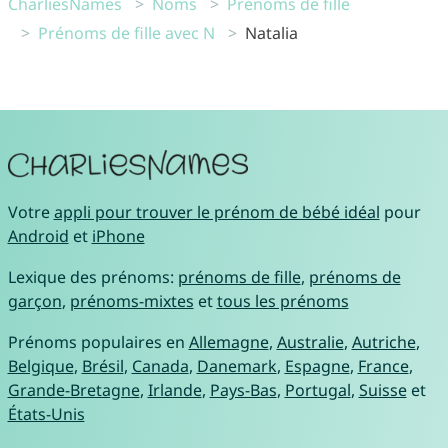
CharliesNames
Noms
Prénoms de fille
Prénoms de fille avec N
Natalia
Votre
appli pour trouver le prénom de bébé idéal
pour
Android
et
iPhone
Lexique des prénoms:
prénoms de fille
,
prénoms de
garçon
,
prénoms-mixtes
et
tous les prénoms
Prénoms populaires en
Allemagne
,
Australie
,
Autriche
,
Belgique
,
Brésil
,
Canada
,
Danemark
,
Espagne
,
France
,
Grande-Bretagne
,
Irlande
,
Pays-Bas
,
Portugal
,
Suisse
et
États-Unis