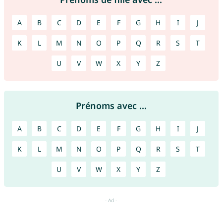
A
B
C
D
E
F
G
H
I
J
K
L
M
N
O
P
Q
R
S
T
U
V
W
X
Y
Z
Prénoms avec ...
A
B
C
D
E
F
G
H
I
J
K
L
M
N
O
P
Q
R
S
T
U
V
W
X
Y
Z