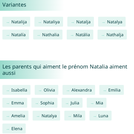
Variantes
Natalija
Nataliya
Natalja
Natalya
Natalía
Nathalia
Natália
Nathalja
Les parents qui aiment le prénom Natalia aiment
aussi
Isabella
Olivia
Alexandra
Emilia
Emma
Sophia
Julia
Mia
Amelia
Natalya
Mila
Luna
Elena