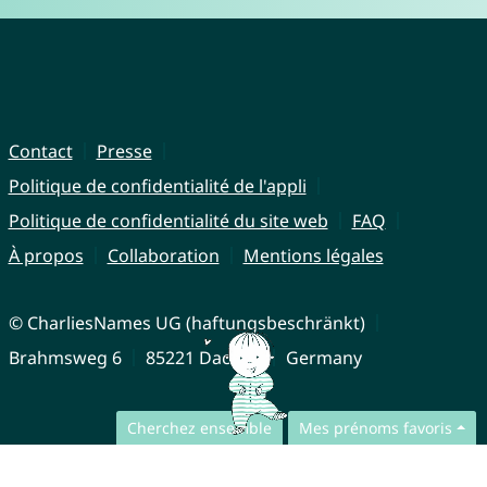
Contact
Presse
Politique de confidentialité de l'appli
Politique de confidentialité du site web
FAQ
À propos
Collaboration
Mentions légales
© CharliesNames UG (haftungsbeschränkt)
Brahmsweg 6
85221 Dachau
Germany
Cherchez ensemble
Mes prénoms favoris