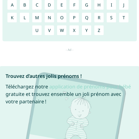
A
B
C
D
E
F
G
H
I
J
K
L
M
N
O
P
Q
R
S
T
U
V
W
X
Y
Z
Trouvez d’autres jolis prénoms !
Téléchargez notre
application de prénoms pour bébé
gratuite et trouvez ensemble un joli prénom avec
votre partenaire !