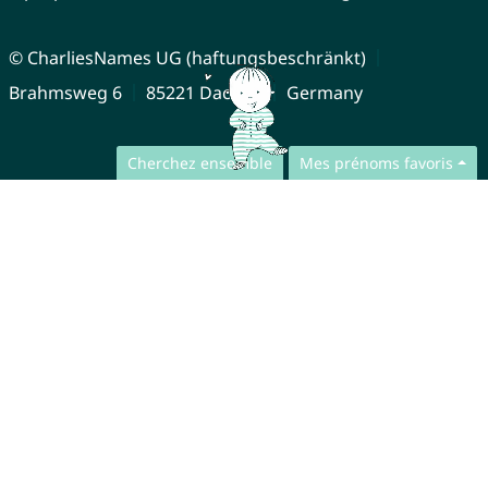
© CharliesNames UG (haftungsbeschränkt)
Brahmsweg 6
85221 Dachau
Germany
Cherchez ensemble
Mes prénoms favoris