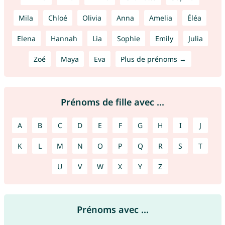
Mila
Chloé
Olivia
Anna
Amelia
Éléa
Elena
Hannah
Lia
Sophie
Emily
Julia
Zoé
Maya
Eva
Plus de prénoms →
Prénoms de fille avec ...
A
B
C
D
E
F
G
H
I
J
K
L
M
N
O
P
Q
R
S
T
U
V
W
X
Y
Z
Prénoms avec ...