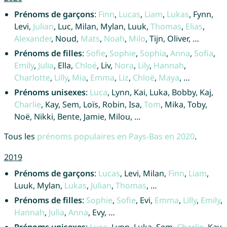
Prénoms de garçons
:
Finn
,
Lucas
,
Liam
,
Lukas
, Fynn,
Levi,
Julian
, Luc, Milan, Mylan, Luuk,
Thomas
,
Elias
,
Alexander
, Noud,
Mats
,
Noah
,
Milo
, Tijn, Oliver, …
Prénoms de filles
:
Sofie
,
Sophie
,
Sophia
,
Anna
,
Sofia
,
Emily
,
Julia
, Ella,
Chloé
, Liv,
Nora
,
Lily
,
Hannah
,
Charlotte
,
Lilly
,
Mia
,
Emma
,
Liz
,
Chloë
,
Maya
, …
Prénoms unisexes
:
Luca
, Lynn, Kai, Luka, Bobby, Kaj,
Charlie
, Kay, Sem, Loïs, Robin, Isa,
Tom
, Mika, Toby,
Noë, Nikki, Bente, Jamie, Milou, …
Tous les
prénoms populaires en Pays-Bas en 2020
.
2019
Prénoms de garçons
:
Lucas
, Levi, Milan,
Finn
,
Liam
,
Luuk, Mylan,
Lukas
,
Julian
,
Thomas
, …
Prénoms de filles
:
Sophie
,
Sofie
, Evi,
Emma
,
Lilly
,
Emily
,
Hannah
,
Julia
,
Anna
, Evy, …
Prénoms unisexes
:
Luca
, Lynn, Luka, Sem,
Charlie
, Kay,