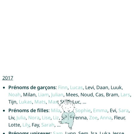
2017
Prénoms de garçons
:
Finn
,
Lucas
, Levi, Daan, Luuk,
Noah
, Milan,
Liam
,
Julian
, Mees, Noud, Cas, Bram,
Lars
,
Tijn,
Lukas
,
Mats
,
Max
, Stijn, Luc, …
Prénoms de filles
:
Mila
, Tess,
Sophie
,
Emma
, Evi,
Sara
,
Liv,
Julia
,
Nora
,
Lise
,
Liz
, Saar, Fenna,
Zoe
,
Anna
, Fleur,
Lotte,
Lily
, Fay,
Sarah
, …
Prénoms unisexes
:
Sam
, Lynn, Sem, Isa, Luka, Jesse,