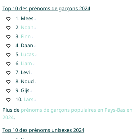
Top 10 des prénoms de garçons 2024
1.
Mees
2.
Noah
3.
Finn
4.
Daan
5.
Lucas
6.
Liam
7.
Levi
8.
Noud
9.
Gijs
10.
Lars
Plus de
prénoms de garçons populaires en Pays-Bas en
2024
.
Top 10 des prénoms unisexes 2024