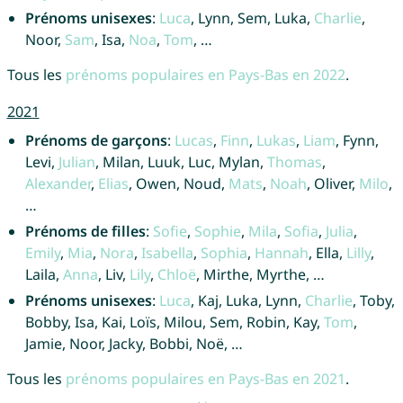
Prénoms unisexes
:
Luca
, Lynn, Sem, Luka,
Charlie
,
Noor,
Sam
, Isa,
Noa
,
Tom
, …
Tous les
prénoms populaires en Pays-Bas en 2022
.
2021
Prénoms de garçons
:
Lucas
,
Finn
,
Lukas
,
Liam
, Fynn,
Levi,
Julian
, Milan, Luuk, Luc, Mylan,
Thomas
,
Alexander
,
Elias
, Owen, Noud,
Mats
,
Noah
, Oliver,
Milo
,
…
Prénoms de filles
:
Sofie
,
Sophie
,
Mila
,
Sofia
,
Julia
,
Emily
,
Mia
,
Nora
,
Isabella
,
Sophia
,
Hannah
, Ella,
Lilly
,
Laila,
Anna
, Liv,
Lily
,
Chloë
, Mirthe, Myrthe, …
Prénoms unisexes
:
Luca
, Kaj, Luka, Lynn,
Charlie
, Toby,
Bobby, Isa, Kai, Loïs, Milou, Sem, Robin, Kay,
Tom
,
Jamie, Noor, Jacky, Bobbi, Noë, …
Tous les
prénoms populaires en Pays-Bas en 2021
.