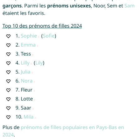
garçons
. Parmi les
prénoms unisexes
, Noor, Sem et
Sam
étaient les favoris.
Top 10 des prénoms de filles 2024
1.
Sophie
(
Sofie
)
2.
Emma
3.
Tess
4.
Lilly
(
Lily
)
5.
Julia
6.
Nora
7.
Fleur
8.
Lotte
9.
Saar
10.
Mila
Plus de
prénoms de filles populaires en Pays-Bas en
2024
.