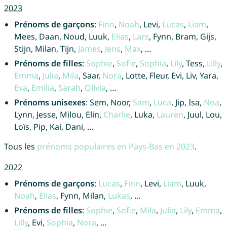
2023
Prénoms de garçons
:
Finn
,
Noah
, Levi,
Lucas
,
Liam
,
Mees, Daan, Noud, Luuk,
Elias
,
Lars
, Fynn, Bram, Gijs,
Stijn, Milan, Tijn,
James
,
Jens
,
Max
, …
Prénoms de filles
:
Sophie
,
Sofie
,
Sophia
,
Lily
, Tess,
Lilly
,
Emma
,
Julia
,
Mila
, Saar,
Nora
, Lotte, Fleur, Evi, Liv, Yara,
Eva
,
Emilia
,
Sarah
,
Olivia
, …
Prénoms unisexes
: Sem, Noor,
Sam
,
Luca
, Jip, Isa,
Noa
,
Lynn, Jesse, Milou, Elin,
Charlie
, Luka,
Lauren
, Juul, Lou,
Loïs, Pip, Kai, Dani, …
Tous les
prénoms populaires en Pays-Bas en 2023
.
2022
Prénoms de garçons
:
Lucas
,
Finn
, Levi,
Liam
, Luuk,
Noah
,
Elias
, Fynn, Milan,
Lukas
, …
Prénoms de filles
:
Sophie
,
Sofie
,
Mila
,
Julia
,
Lily
,
Emma
,
Lilly
, Evi,
Sophia
,
Nora
, …