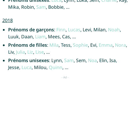
Mika, Robin,
Sam
, Bobbie, …
2018
Prénoms de garçons
:
Finn
,
Lucas
, Levi, Milan,
Noah
,
Luuk, Daan,
Liam
, Mees, Cas, …
Prénoms de filles
:
Mila
, Tess,
Sophie
, Evi,
Emma
,
Nora
,
Liv,
Julia
,
Liz
,
Lise
, …
Prénoms unisexes
: Lynn,
Sam
, Sem,
Noa
, Elin, Isa,
Jesse,
Luca
, Milou,
Quinn
, …