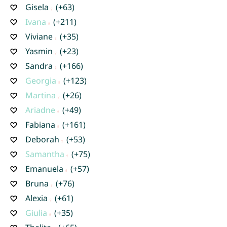
Gisela
(+63)
Ivana
(+211)
Viviane
(+35)
Yasmin
(+23)
Sandra
(+166)
Georgia
(+123)
Martina
(+26)
Ariadne
(+49)
Fabiana
(+161)
Deborah
(+53)
Samantha
(+75)
Emanuela
(+57)
Bruna
(+76)
Alexia
(+61)
Giulia
(+35)