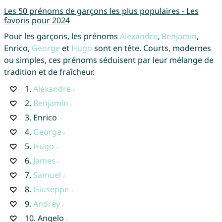
Les 50 prénoms de garçons les plus populaires - Les
favoris pour 2024
Pour les garçons, les prénoms
Alexandre
,
Benjamin
,
Enrico,
George
et
Hugo
sont en tête. Courts, modernes
ou simples, ces prénoms séduisent par leur mélange de
tradition et de fraîcheur.
1.
Alexandre
2.
Benjamin
3.
Enrico
4.
George
5.
Hugo
6.
James
7.
Samuel
8.
Giuseppe
9.
Andrey
10.
Angelo