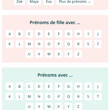
Zoé
Maya
Eva
Plus de prénoms →
Prénoms de fille avec ...
A
B
C
D
E
F
G
H
I
J
K
L
M
N
O
P
Q
R
S
T
U
V
W
X
Y
Z
Prénoms avec ...
A
B
C
D
E
F
G
H
I
J
K
L
M
N
O
P
Q
R
S
T
U
V
W
X
Y
Z