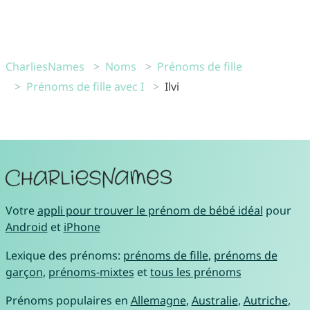
CharliesNames
Noms
Prénoms de fille
Prénoms de fille avec I
Ilvi
Votre
appli pour trouver le prénom de bébé idéal
pour
Android
et
iPhone
Lexique des prénoms:
prénoms de fille
,
prénoms de
garçon
,
prénoms-mixtes
et
tous les prénoms
Prénoms populaires en
Allemagne
,
Australie
,
Autriche
,