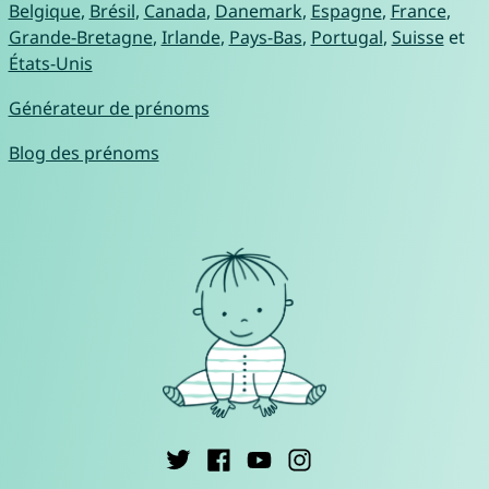
Belgique
,
Brésil
,
Canada
,
Danemark
,
Espagne
,
France
,
Grande-Bretagne
,
Irlande
,
Pays-Bas
,
Portugal
,
Suisse
et
États-Unis
Générateur de prénoms
Blog des prénoms