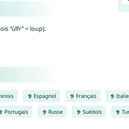
ois “úlfr” = loup).
inois
Espagnol
Français
Itali
Portugais
Russe
Suédois
Tu