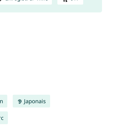
en
Japonais
rc