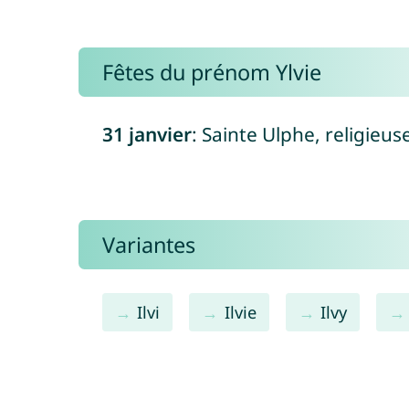
Fêtes du prénom Ylvie
31 janvier
: Sainte Ulphe, religieu
Variantes
Ilvi
Ilvie
Ilvy