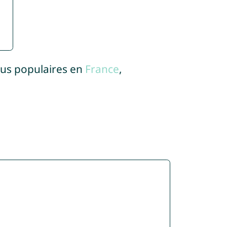
lus populaires en
France
,