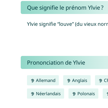
Que signifie le prénom Ylvie ?
Ylvie signifie “louve” (du vieux norr
Prononciation de Ylvie
Allemand
Anglais
Ch
Néerlandais
Polonais