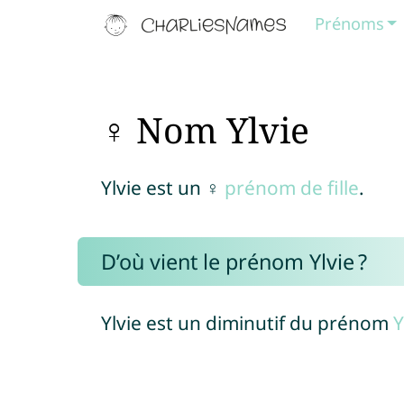
Prénoms
♀ Nom Ylvie
Ylvie est un ♀
prénom de fille
.
D’où vient le prénom Ylvie ?
Ylvie est un diminutif du prénom
Y