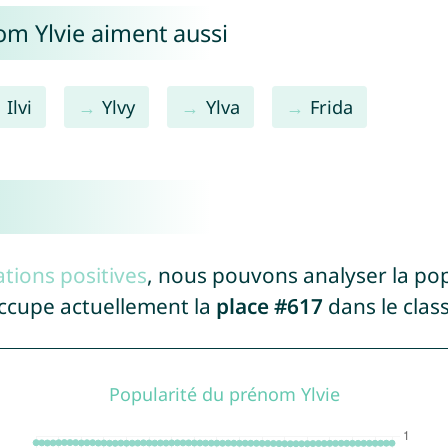
om Ylvie aiment aussi
Ilvi
Ylvy
Ylva
Frida
tions positives
, nous pouvons analyser la po
occupe actuellement la
place #617
dans le cla