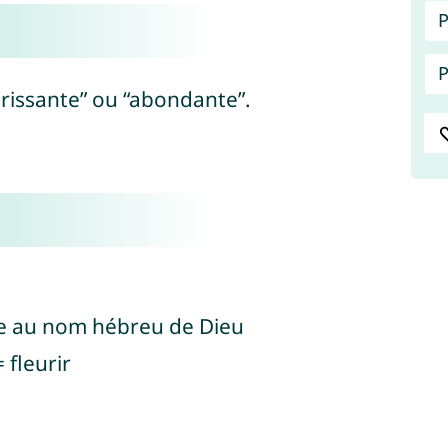
P
P
lorissante” ou “abondante”.
ait référence au nom hébreu de Dieu
 fleurir