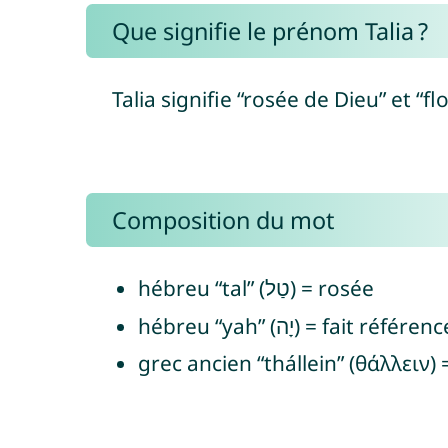
Que signifie le prénom Talia ?
Talia signifie “rosée de Dieu” et “f
Composition du mot
hébreu “tal” (טַל) = rosée
hébreu “yah” (יָה) = f
grec ancien “thállein” (θάλλειν) =