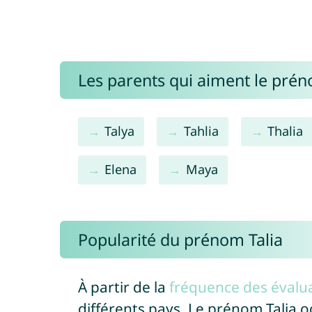
Les parents qui aiment le prén
Talya
Tahlia
Thalia
Elena
Maya
Popularité du prénom Talia
À partir de la
fréquence des évalua
différents pays. Le prénom Talia 