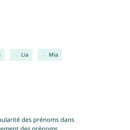
a
Lia
Mia
pularité des prénoms dans
ssement des prénoms.