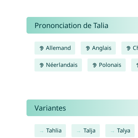
Prononciation de Talia
Allemand
Anglais
Ch
Néerlandais
Polonais
Variantes
Tahlia
Talja
Talya