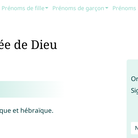
Prénoms de fille
Prénoms de garçon
Prénoms 
ée de Dieu
Or
Si
cque et hébraïque.