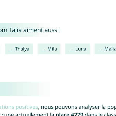
om Talia aiment aussi
Thalya
Mila
Luna
Mali
tions positives
, nous pouvons analyser la po
occupe actuellement la
place #279
dans le cla