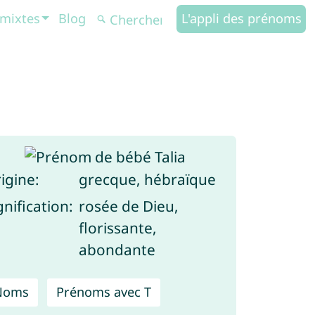
mixtes
Blog
L'appli des prénoms
igine:
grecque, hébraïque
gnification:
rosée de Dieu,
florissante,
abondante
Noms
Prénoms avec T