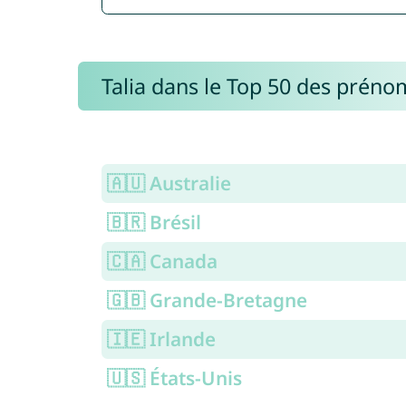
Talia dans le Top 50 des préno
🇦🇺 Australie
🇧🇷 Brésil
🇨🇦 Canada
🇬🇧 Grande-Bretagne
🇮🇪 Irlande
🇺🇸 États-Unis