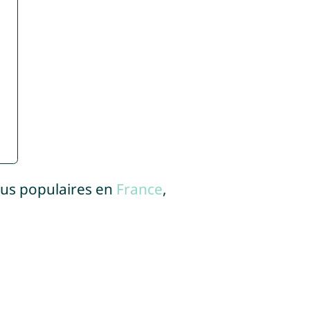
lus populaires en
France
,