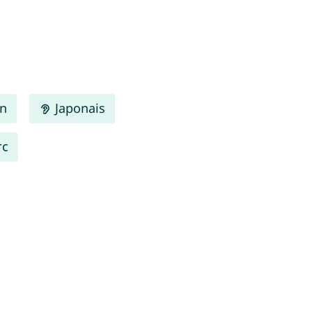
en
Japonais
rc