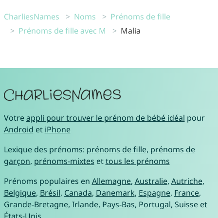
CharliesNames
Noms
Prénoms de fille
Prénoms de fille avec M
Malia
Votre
appli pour trouver le prénom de bébé idéal
pour
Android
et
iPhone
Lexique des prénoms:
prénoms de fille
,
prénoms de
garçon
,
prénoms-mixtes
et
tous les prénoms
Prénoms populaires en
Allemagne
,
Australie
,
Autriche
,
Belgique
,
Brésil
,
Canada
,
Danemark
,
Espagne
,
France
,
Grande-Bretagne
,
Irlande
,
Pays-Bas
,
Portugal
,
Suisse
et
États-Unis