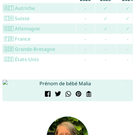
🇦🇹 Autriche
-
✓
✓
🇨🇭 Suisse
-
✓
✓
🇩🇪 Allemagne
-
✓
✓
🇫🇷 France
-
-
-
🇬🇧 Grande-Bretagne
-
-
-
🇺🇸 États-Unis
-
-
-