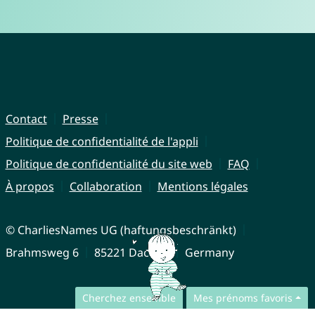
Contact
Presse
Politique de confidentialité de l'appli
Politique de confidentialité du site web
FAQ
À propos
Collaboration
Mentions légales
© CharliesNames UG (haftungsbeschränkt)
Brahmsweg 6
85221 Dachau
Germany
Cherchez ensemble
Mes prénoms favoris