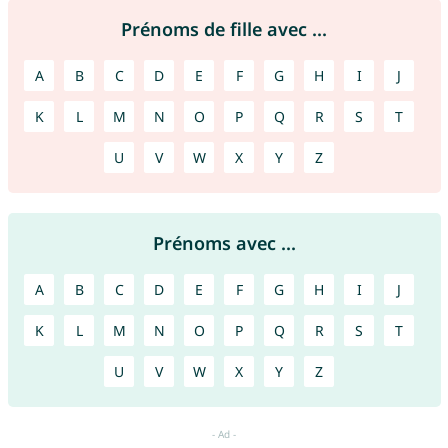
Prénoms de fille avec ...
A
B
C
D
E
F
G
H
I
J
K
L
M
N
O
P
Q
R
S
T
U
V
W
X
Y
Z
Prénoms avec ...
A
B
C
D
E
F
G
H
I
J
K
L
M
N
O
P
Q
R
S
T
U
V
W
X
Y
Z