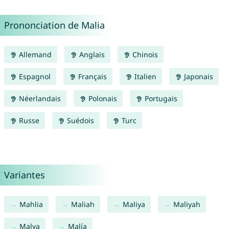
Prononciation de Malia
Allemand
Anglais
Chinois
Espagnol
Français
Italien
Japonais
Néerlandais
Polonais
Portugais
Russe
Suédois
Turc
Variantes
Mahlia
Maliah
Maliya
Maliyah
Malya
Malía