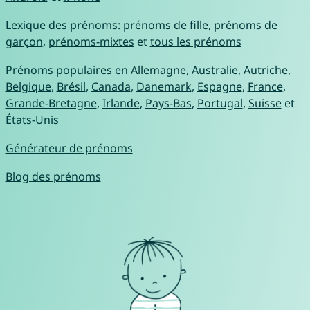
Lexique des prénoms:
prénoms de fille
,
prénoms de
garçon
,
prénoms-mixtes
et
tous les prénoms
Prénoms populaires en
Allemagne
,
Australie
,
Autriche
,
Belgique
,
Brésil
,
Canada
,
Danemark
,
Espagne
,
France
,
Grande-Bretagne
,
Irlande
,
Pays-Bas
,
Portugal
,
Suisse
et
États-Unis
Générateur de prénoms
Blog des prénoms