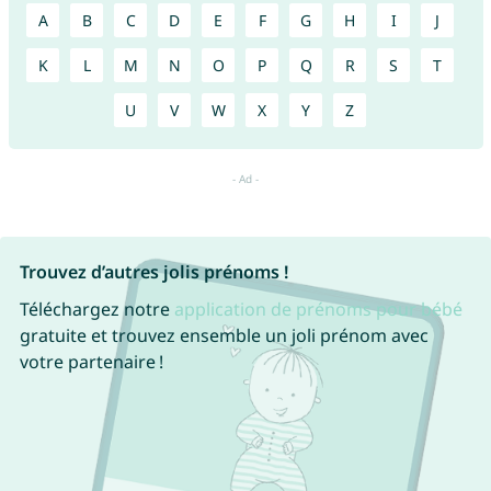
A
B
C
D
E
F
G
H
I
J
K
L
M
N
O
P
Q
R
S
T
U
V
W
X
Y
Z
Trouvez d’autres jolis prénoms !
Téléchargez notre
application de prénoms pour bébé
gratuite et trouvez ensemble un joli prénom avec
votre partenaire !