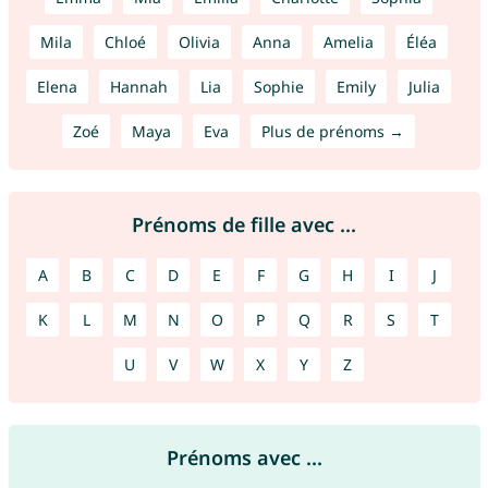
Mila
Chloé
Olivia
Anna
Amelia
Éléa
Elena
Hannah
Lia
Sophie
Emily
Julia
Zoé
Maya
Eva
Plus de prénoms →
Prénoms de fille avec ...
A
B
C
D
E
F
G
H
I
J
K
L
M
N
O
P
Q
R
S
T
U
V
W
X
Y
Z
Prénoms avec ...