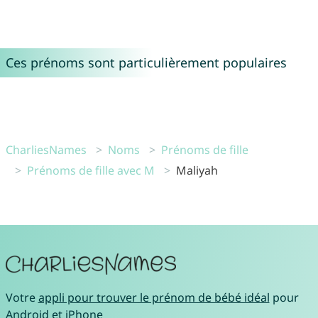
Ces prénoms sont particulièrement populaires
CharliesNames
Noms
Prénoms de fille
Prénoms de fille avec M
Maliyah
Votre
appli pour trouver le prénom de bébé idéal
pour
Android
et
iPhone