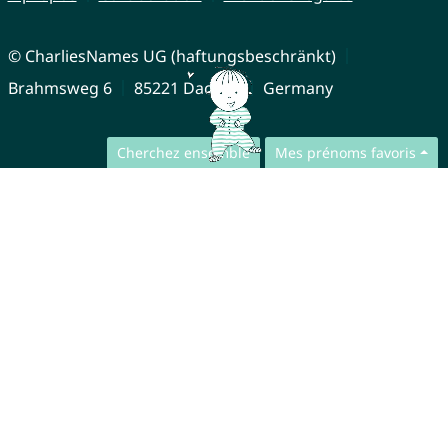
© CharliesNames UG (haftungsbeschränkt)
Brahmsweg 6
85221 Dachau
Germany
Cherchez ensemble
Mes prénoms favoris