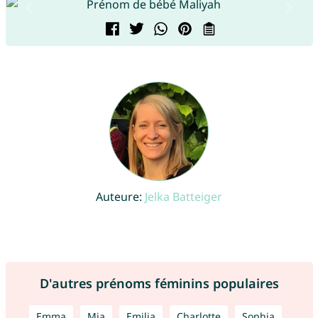
Auteure:
Jelka Batteiger
D'autres prénoms féminins populaires
Emma
Mia
Emilia
Charlotte
Sophia