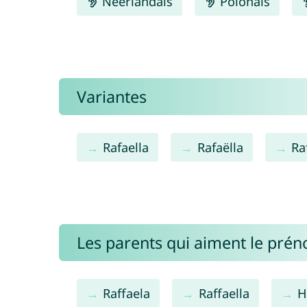
Néerlandais
Polonais
Variantes
Rafaella
Rafaëlla
Ra
Les parents qui aiment le pré
Raffaela
Raffaella
H