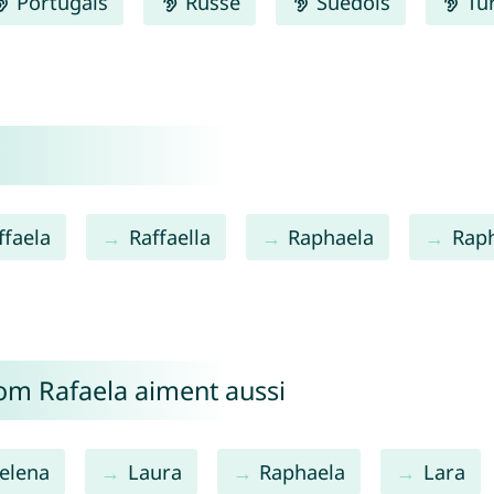
Portugais
Russe
Suédois
Tu
ffaela
Raffaella
Raphaela
Raph
nom Rafaela aiment aussi
elena
Laura
Raphaela
Lara