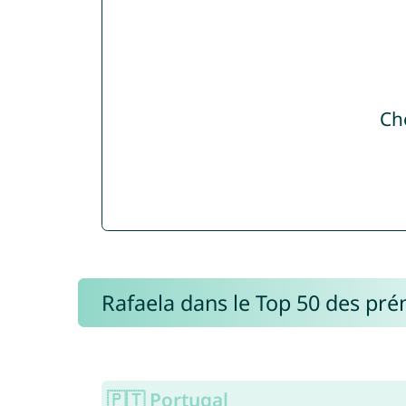
Ch
Rafaela dans le Top 50 des pr
🇵🇹 Portugal