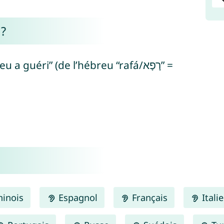
 ?
 guéri” (de l’hébreu “rafá/רָפָא” =
inois
Espagnol
Français
Itali