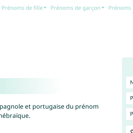
Prénoms de fille
Prénoms de garçon
Prénoms 
P
spagnole et portugaise du prénom
P
 hébraïque.