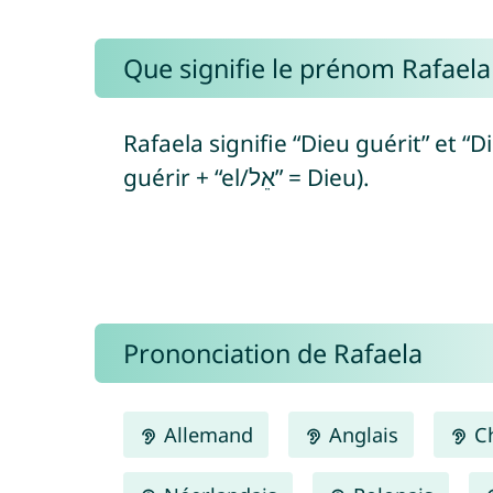
Que signifie le prénom Rafaela
Rafaela signifie “Dieu guérit” et “Dieu a
guérir + “el/אֵל” = Dieu).
Prononciation de Rafaela
Allemand
Anglais
Ch