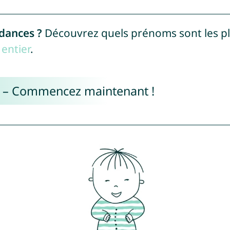
ndances ?
Découvrez quels prénoms sont les p
entier
.
e – Commencez maintenant !