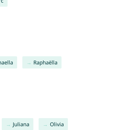
rc
aella
Raphaëlla
Juliana
Olivia