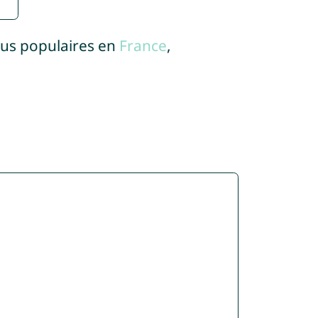
lus populaires en
France
,