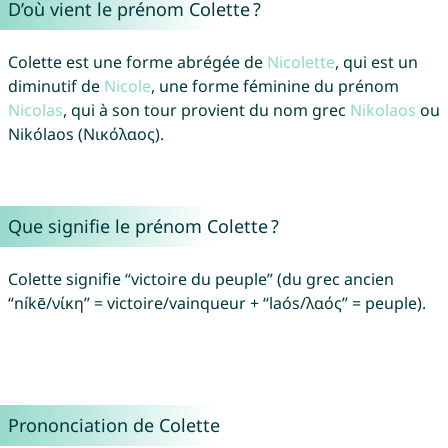
D’où vient le prénom Colette ?
Colette est une forme abrégée de
Nicolette
, qui est un
diminutif de
Nicole
, une forme féminine du prénom
Nicolas
, qui à son tour provient du nom grec
Nikolaos
ou
Nikólaos (Νικόλαος).
Que signifie le prénom Colette ?
Colette signifie “victoire du peuple” (du grec ancien
“níkē/νίκη” = victoire/vainqueur + “laós/λαός” = peuple).
Prononciation de Colette