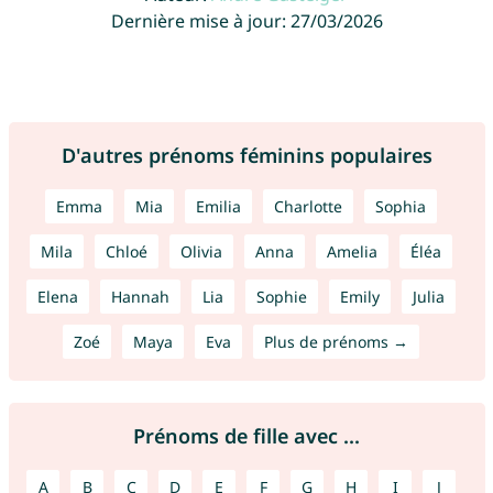
Dernière mise à jour: 27/03/2026
D'autres prénoms féminins populaires
Emma
Mia
Emilia
Charlotte
Sophia
Mila
Chloé
Olivia
Anna
Amelia
Éléa
Elena
Hannah
Lia
Sophie
Emily
Julia
Zoé
Maya
Eva
Plus de prénoms →
Prénoms de fille avec ...
A
B
C
D
E
F
G
H
I
J