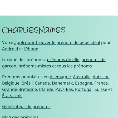
Votre
appli pour trouver le prénom de bébé idéal
pour
Android
et
iPhone
Lexique des prénoms:
prénoms de fille
,
prénoms de
garçon
,
prénoms-mixtes
et
tous les prénoms
Prénoms populaires en
Allemagne
,
Australie
,
Autriche
,
Belgique
,
Brésil
,
Canada
,
Danemark
,
Espagne
,
France
,
Grande-Bretagne
,
Irlande
,
Pays-Bas
,
Portugal
,
Suisse
et
États-Unis
Générateur de prénoms
Blog des prénoms