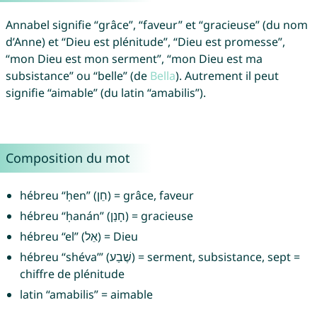
Annabel signifie “grâce”, “faveur” et “gracieuse” (du nom
d’Anne) et “Dieu est plénitude”, “Dieu est promesse”,
“mon Dieu est mon serment”, “mon Dieu est ma
subsistance” ou “belle” (de
Bella
). Autrement il peut
signifie “aimable” (du latin “amabilis”).
Composition du mot
hébreu “ḥen” (חֵן) = grâce, faveur
hébreu “ḥanán” (חָנַן) = gracieuse
hébreu “el” (אֵל) = Dieu
hébreu “shéva’” (שֶׁבַע) = serment, subsistance, sept =
chiffre de plénitude
latin “amabilis” = aimable