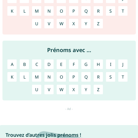
K
L
M
N
O
P
Q
R
S
T
U
V
W
X
Y
Z
Prénoms avec ...
A
B
C
D
E
F
G
H
I
J
K
L
M
N
O
P
Q
R
S
T
U
V
W
X
Y
Z
Trouvez d’autres jolis prénoms !