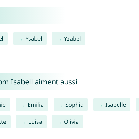
el
Ysabel
Yzabel
om Isabell aiment aussi
ie
Emilia
Sophia
Isabelle
tte
Luisa
Olivia