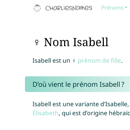
Prénoms
♀ Nom Isabell
Isabell est un ♀
prénom de fille
.
D’où vient le prénom Isabell ?
Isabell est une variante d’Isabell
Élisabeth
, qui est d’origine hébraï