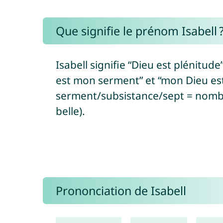
Que signifie le prénom Isabell 
Isabell signifie “Dieu est plénitu
est mon serment” et “mon Dieu est ma subsistance”
serment/subsistance/sept = nombre de
belle).
Prononciation de Isabell