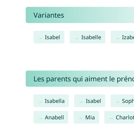
Variantes
Isabel
Isabelle
Izab
Les parents qui aiment le prén
Isabella
Isabel
Soph
Anabell
Mia
Charlo