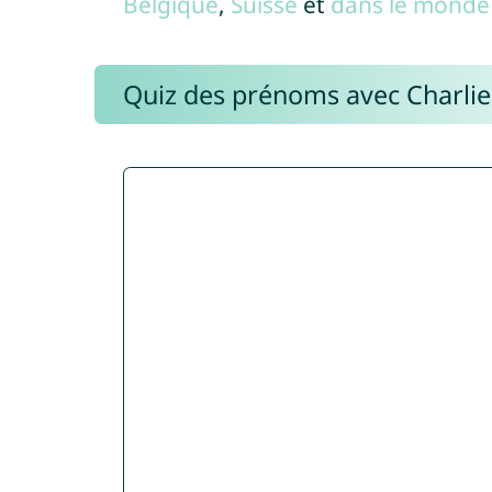
Belgique
,
Suisse
et
dans le monde 
Quiz des prénoms avec Charli