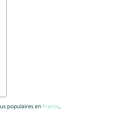
lus populaires en
France
,