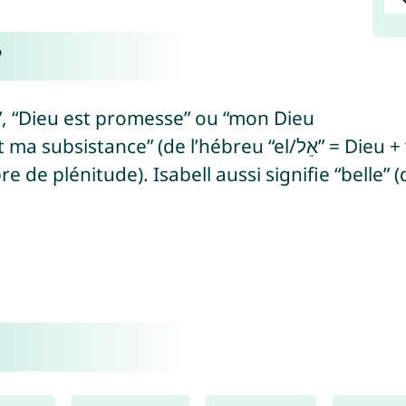
?
de”, “Dieu est promesse” ou “mon Dieu
 (de l’hébreu “el/אֵל” = Dieu + “shéva’/שֶׁבַע” =
 plénitude). Isabell aussi signifie “belle” (de 