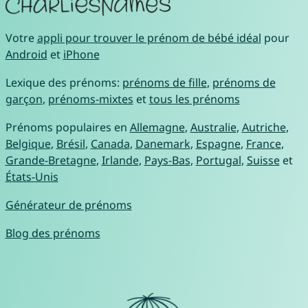
Votre
appli pour trouver le prénom de bébé idéal
pour
Android
et
iPhone
Lexique des prénoms:
prénoms de fille
,
prénoms de
garçon
,
prénoms-mixtes
et
tous les prénoms
Prénoms populaires en
Allemagne
,
Australie
,
Autriche
,
Belgique
,
Brésil
,
Canada
,
Danemark
,
Espagne
,
France
,
Grande-Bretagne
,
Irlande
,
Pays-Bas
,
Portugal
,
Suisse
et
États-Unis
Générateur de prénoms
Blog des prénoms