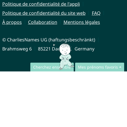
Politique de confidentialité de l'appli
Politique de confidentialité du site web
FAQ
À propos
Collaboration
Mentions légales
© CharliesNames UG (haftungsbeschränkt)
Brahmsweg 6
85221 Dachau
Germany
Cherchez ensemble
Mes prénoms favoris