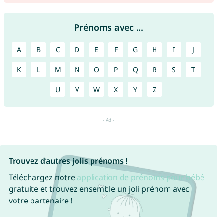
Prénoms avec ...
A
B
C
D
E
F
G
H
I
J
K
L
M
N
O
P
Q
R
S
T
U
V
W
X
Y
Z
Trouvez d’autres jolis prénoms !
Téléchargez notre
application de prénoms pour bébé
gratuite et trouvez ensemble un joli prénom avec
votre partenaire !