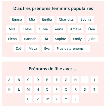
D'autres prénoms féminins populaires
Emma
Mia
Emilia
Charlotte
Sophia
Mila
Chloé
Olivia
Anna
Amelia
Éléa
Elena
Hannah
Lia
Sophie
Emily
Julia
Zoé
Maya
Eva
Plus de prénoms →
Prénoms de fille avec ...
A
B
C
D
E
F
G
H
I
J
K
L
M
N
O
P
Q
R
S
T
U
V
W
X
Y
Z