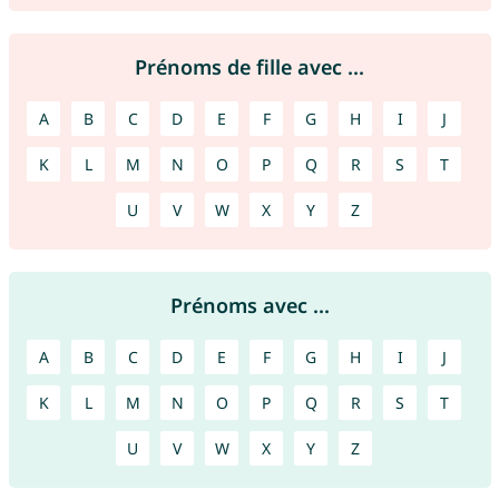
Prénoms de fille avec ...
A
B
C
D
E
F
G
H
I
J
K
L
M
N
O
P
Q
R
S
T
U
V
W
X
Y
Z
Prénoms avec ...
A
B
C
D
E
F
G
H
I
J
K
L
M
N
O
P
Q
R
S
T
U
V
W
X
Y
Z