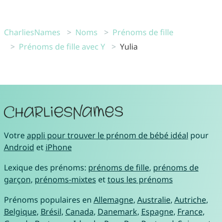
CharliesNames
Noms
Prénoms de fille
Prénoms de fille avec Y
Yulia
Votre
appli pour trouver le prénom de bébé idéal
pour
Android
et
iPhone
Lexique des prénoms:
prénoms de fille
,
prénoms de
garçon
,
prénoms-mixtes
et
tous les prénoms
Prénoms populaires en
Allemagne
,
Australie
,
Autriche
,
Belgique
,
Brésil
,
Canada
,
Danemark
,
Espagne
,
France
,