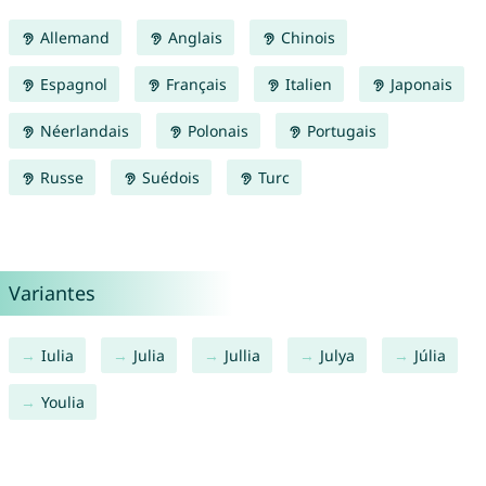
Allemand
Anglais
Chinois
Espagnol
Français
Italien
Japonais
Néerlandais
Polonais
Portugais
Russe
Suédois
Turc
Variantes
Iulia
Julia
Jullia
Julya
Júlia
Youlia