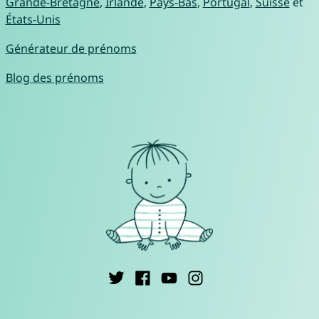
Grande-Bretagne
,
Irlande
,
Pays-Bas
,
Portugal
,
Suisse
et
États-Unis
Générateur de prénoms
Blog des prénoms