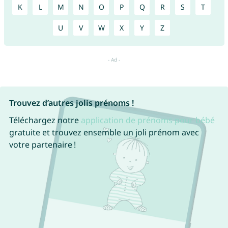
K
L
M
N
O
P
Q
R
S
T
U
V
W
X
Y
Z
Trouvez d’autres jolis prénoms !
Téléchargez notre
application de prénoms pour bébé
gratuite et trouvez ensemble un joli prénom avec
votre partenaire !