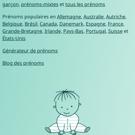
garçon
,
prénoms-mixtes
et
tous les prénoms
Prénoms populaires en
Allemagne
,
Australie
,
Autriche
,
Belgique
,
Brésil
,
Canada
,
Danemark
,
Espagne
,
France
,
Grande-Bretagne
,
Irlande
,
Pays-Bas
,
Portugal
,
Suisse
et
États-Unis
Générateur de prénoms
Blog des prénoms