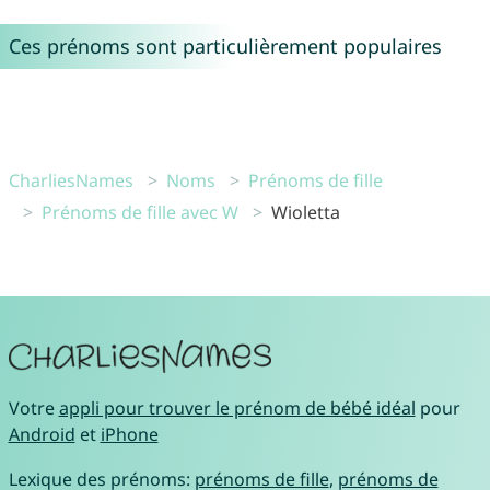
Ces prénoms sont particulièrement populaires
CharliesNames
Noms
Prénoms de fille
Prénoms de fille avec W
Wioletta
Votre
appli pour trouver le prénom de bébé idéal
pour
Android
et
iPhone
Lexique des prénoms:
prénoms de fille
,
prénoms de