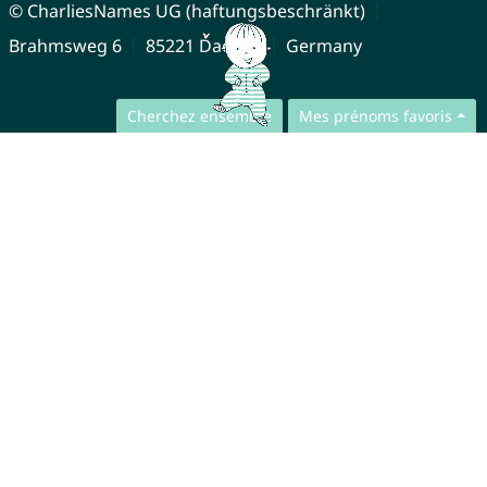
© CharliesNames UG (haftungsbeschränkt)
Brahmsweg 6
85221 Dachau
Germany
Cherchez ensemble
Mes prénoms favoris