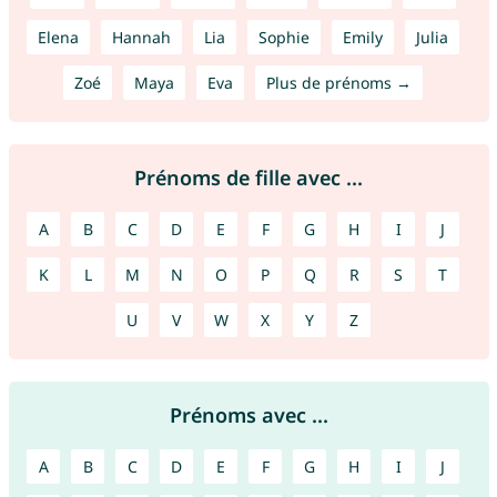
Elena
Hannah
Lia
Sophie
Emily
Julia
Zoé
Maya
Eva
Plus de prénoms →
Prénoms de fille avec ...
A
B
C
D
E
F
G
H
I
J
K
L
M
N
O
P
Q
R
S
T
U
V
W
X
Y
Z
Prénoms avec ...
A
B
C
D
E
F
G
H
I
J