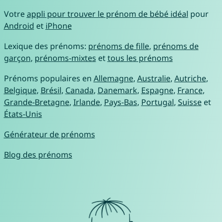
Votre
appli pour trouver le prénom de bébé idéal
pour
Android
et
iPhone
Lexique des prénoms:
prénoms de fille
,
prénoms de
garçon
,
prénoms-mixtes
et
tous les prénoms
Prénoms populaires en
Allemagne
,
Australie
,
Autriche
,
Belgique
,
Brésil
,
Canada
,
Danemark
,
Espagne
,
France
,
Grande-Bretagne
,
Irlande
,
Pays-Bas
,
Portugal
,
Suisse
et
États-Unis
Générateur de prénoms
Blog des prénoms