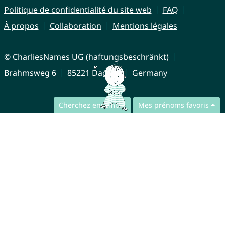
Politique de confidentialité du site web
FAQ
À propos
Collaboration
Mentions légales
© CharliesNames UG (haftungsbeschränkt)
Brahmsweg 6
85221 Dachau
Germany
Cherchez ensemble
Mes prénoms favoris