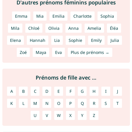
D'autres prénoms féminins populaires
Emma
Mia
Emilia
Charlotte
Sophia
Mila
Chloé
Olivia
Anna
Amelia
Éléa
Elena
Hannah
Lia
Sophie
Emily
Julia
Zoé
Maya
Eva
Plus de prénoms →
Prénoms de fille avec ...
A
B
C
D
E
F
G
H
I
J
K
L
M
N
O
P
Q
R
S
T
U
V
W
X
Y
Z