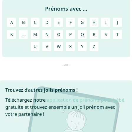
Prénoms avec ...
A
B
C
D
E
F
G
H
I
J
K
L
M
N
O
P
Q
R
S
T
U
V
W
X
Y
Z
Trouvez d’autres jolis prénoms !
Téléchargez notre
application de prénoms pour bébé
gratuite et trouvez ensemble un joli prénom avec
votre partenaire !