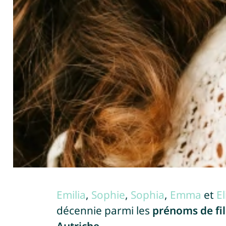
Emilia
,
Sophie
,
Sophia
,
Emma
et
El
décennie parmi les
prénoms de fil