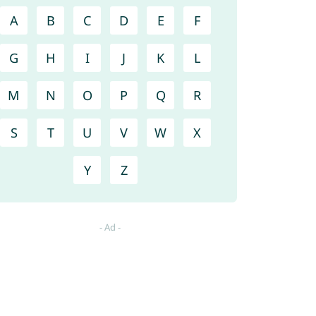
A
B
C
D
E
F
G
H
I
J
K
L
M
N
O
P
Q
R
S
T
U
V
W
X
Y
Z