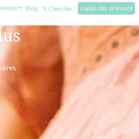
mixtes
Blog
L'appli des prénoms
lus
nières