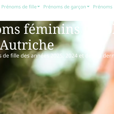
Prénoms de fille
Prénoms de garçon
Prénoms 
oms féminins les p
 Autriche
 de fille des années 2025, 2024 et des 10 der