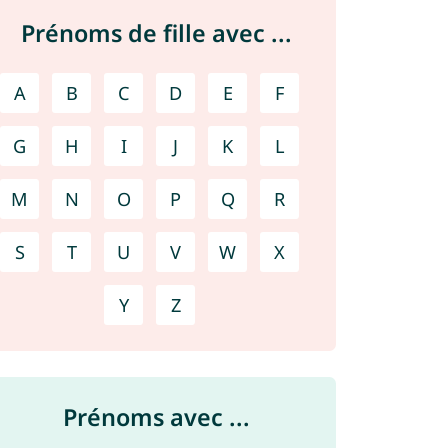
Prénoms de fille avec ...
A
B
C
D
E
F
G
H
I
J
K
L
M
N
O
P
Q
R
S
T
U
V
W
X
Y
Z
Prénoms avec ...