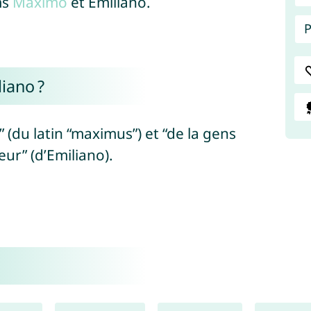
ms
Maximo
et Emiliano.
P
iano ?
” (du latin “maximus”) et “de la gens
leur” (d’Emiliano).