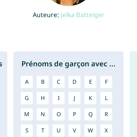
Auteure:
Jelka Batteiger
s
Prénoms de garçon avec ...
A
B
C
D
E
F
G
H
I
J
K
L
M
N
O
P
Q
R
S
T
U
V
W
X