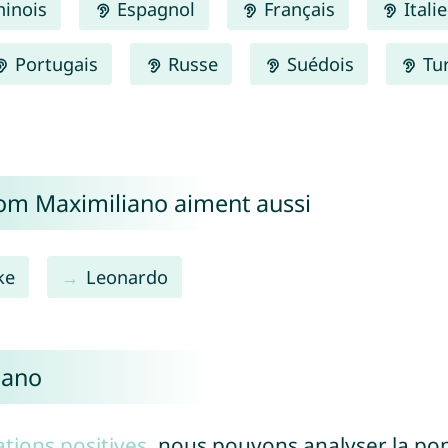
inois
Espagnol
Français
Itali
Portugais
Russe
Suédois
Tu
nom Maximiliano aiment aussi
ke
Leonardo
iano
tions positives
, nous pouvons analyser la po