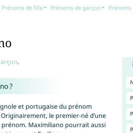
Prénoms de fille
Prénoms de garçon
Prénoms 
no
garçon
.
no ?
P
agnole et portugaise du prénom
P
e. Originairement, le premier-né d’une
ce prénom. Maximiliano pourrait aussi
P