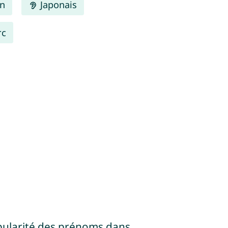
en
Japonais
rc
pularité des prénoms dans