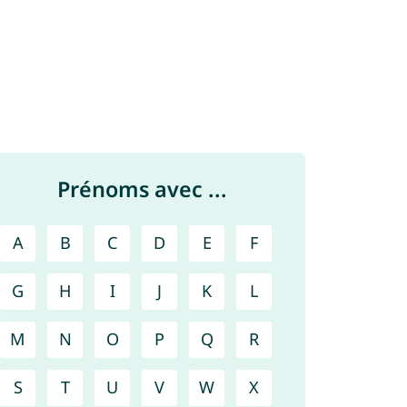
Prénoms avec ...
A
B
C
D
E
F
G
H
I
J
K
L
M
N
O
P
Q
R
S
T
U
V
W
X