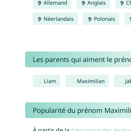
Allemand
Anglais
Ch
Néerlandais
Polonais
Les parents qui aiment le pré
Liam
Maximilian
Ja
Popularité du prénom Maximil
À partir de la
fréquence des évalua