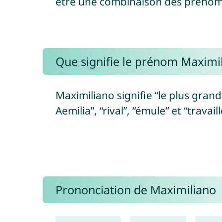
être une combinaison des préno
Que signifie le prénom Maximil
Maximiliano signifie “le plus grand
Aemilia”, “rival”, “émule” et “travail
Prononciation de Maximiliano