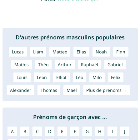
D'autres prénoms masculins populaires
Lucas
Liam
Matteo
Elias
Noah
Finn
Mathis
Théo
Arthur
Raphaël
Gabriel
Louis
Leon
Elliot
Léo
Milo
Felix
Alexander
Thomas
Maël
Plus de prénoms →
Prénoms de garçon avec ...
A
B
C
D
E
F
G
H
I
J