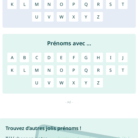
K
L
M
N
O
P
Q
R
S
T
U
V
W
X
Y
Z
Prénoms avec ...
A
B
C
D
E
F
G
H
I
J
K
L
M
N
O
P
Q
R
S
T
U
V
W
X
Y
Z
Trouvez d’autres jolis prénoms !