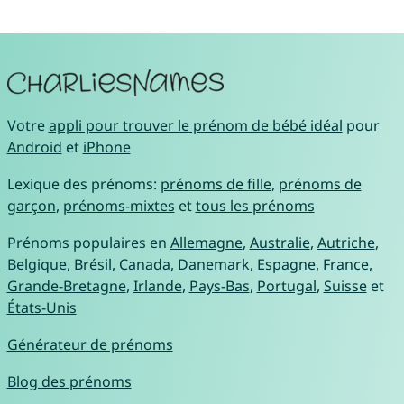
Votre
appli pour trouver le prénom de bébé idéal
pour
Android
et
iPhone
Lexique des prénoms:
prénoms de fille
,
prénoms de
garçon
,
prénoms-mixtes
et
tous les prénoms
Prénoms populaires en
Allemagne
,
Australie
,
Autriche
,
Belgique
,
Brésil
,
Canada
,
Danemark
,
Espagne
,
France
,
Grande-Bretagne
,
Irlande
,
Pays-Bas
,
Portugal
,
Suisse
et
États-Unis
Générateur de prénoms
Blog des prénoms